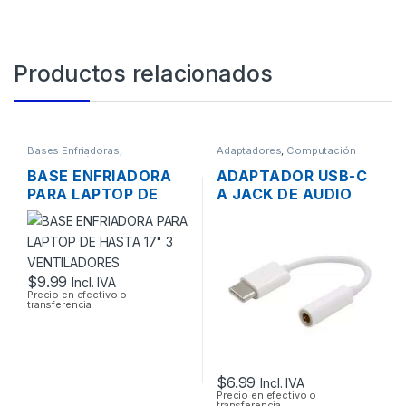
Productos relacionados
Bases Enfriadoras
,
Adaptadores
,
Computación
Computación
BASE ENFRIADORA
ADAPTADOR USB-C
PARA LAPTOP DE
A JACK DE AUDIO
HASTA 17″ 3
3.5MM PARA
VENTILADORES
TABLETS, HUAWEI
P9 / P10, SAMSUNG
GALAXY S9 / S8
$
9.99
Incl. IVA
Precio en efectivo o
transferencia
$
6.99
Incl. IVA
Precio en efectivo o
transferencia