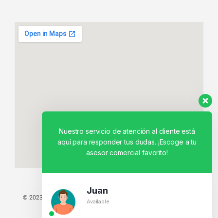
Nuestro servicio de atención al cliente está
aquí para responder tus dudas. ¡Escoge a tu
asesor comercial favorito!
Juan
© 2023 TODOS LOS DERECHOS RESERVADOS - TECNIT TU TIENDA
Available
TECNOLÓGICA.