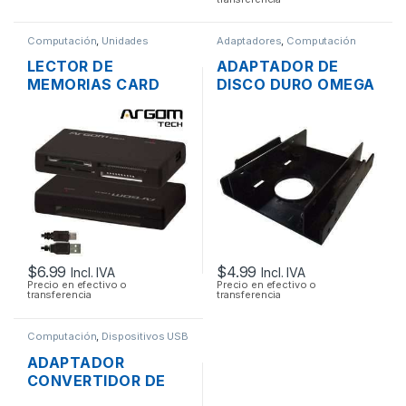
Computación
,
Unidades
Adaptadores
,
Computación
Opticas - Lectores
LECTOR DE
ADAPTADOR DE
MEMORIAS CARD
DISCO DURO OMEGA
READER EXTERNO
DE 2.5″ A 3.5″ TIPO
ARGOM 88R USB 2.0
RACK
TODO EN 1
$
6.99
$
4.99
Incl. IVA
Incl. IVA
Precio en efectivo o
Precio en efectivo o
transferencia
transferencia
Computación
,
Dispositivos USB
ADAPTADOR
CONVERTIDOR DE
USB 2.0 A FIREWIRE