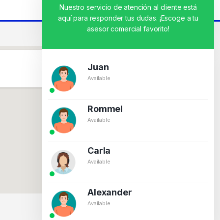
Nuestro servicio de atención al cliente está
aquí para responder tus dudas. ¡Escoge a tu
asesor comercial favorito!
Juan
Available
Rommel
Available
Carla
Available
Alexander
Available