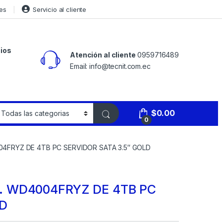
es
Servicio al cliente
ios
Atención al cliente
0959716489
Email: info@tecnit.com.ec
$
0.00
0
4FRYZ DE 4TB PC SERVIDOR SATA 3.5″ GOLD
. WD4004FRYZ DE 4TB PC
LD