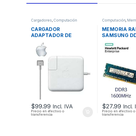
Cargadores
,
Computación
Computación
,
Mem
CARGADOR
MEMORIA R
ADAPTADOR DE
SAMSUNG DD
ENERGÍA PARA LAPTOP
PC3-12800 
MAC APPLE MAGSAFE 2
PARA PC
20V 4.25A 85W
ORIGINAL + CABLE DE
PODER
$
99.99
$
27.99
Incl. IVA
Incl.
Precio en efectivo o
Precio en efectivo o
transferencia
transferencia