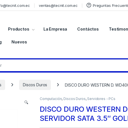
fo@tecnit.com.ec
ventas@tecnit.com.ec
Preguntas Frecuent
Productos
La Empresa
Contáctos
Testimon
g
Nuevos
s
Discos Duros
DISCO DURO WESTERN D. WD400
Computación
,
Discos Duros
,
Servidores - PCs
🔍
DISCO DURO WESTERN D
SERVIDOR SATA 3.5″ GO