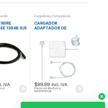
ación
Cargadores
,
Computación
EWIRE
CARGADOR
EEE 1394B 9/6
ADAPTADOR DE
HO DE 2 PIES
ENERGÍA PARA LAPTOP
MAC APPLE MAGSAFE 2
16.5V 3.65A 60W
ORIGINAL + CABLE DE
PODER
$
99.99
l. IVA
Incl. IVA
vo o
Precio en efectivo o
transferencia