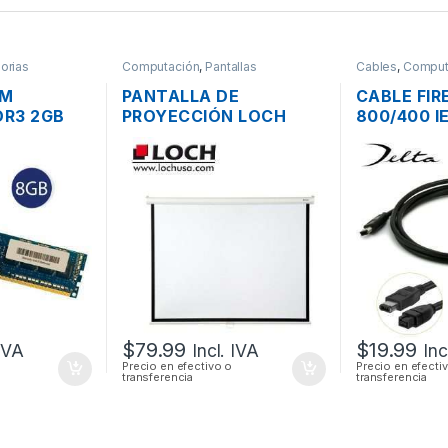
orias
Computación
,
Pantallas
Cables
,
Comput
AM
PANTALLA DE
CABLE FIR
R3 2GB
PROYECCIÓN LOCH
800/400 I
1600MHZ
MS84 MANUAL
PINES MAC
PLEGABLE 177 X 134CM
60CM
(84 PULGADAS)
$
79.99
$
19.99
 IVA
Incl. IVA
Inc
Precio en efectivo o
Precio en efecti
transferencia
transferencia