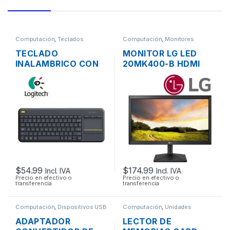
Computación
,
Teclados
Computación
,
Monitores
TECLADO
MONITOR LG LED
INALAMBRICO CON
20MK400-B HDMI
TOUCHPAD
VGA FLAT PANEL
LOGITECH K400 EN
WIDE SCREEN DE
ESPAÑOL
20”
COMPACTO EN
COLOR NEGRO
MULTIMEDIA
$
54.99
$
174.99
Incl. IVA
Incl. IVA
Precio en efectivo o
Precio en efectivo o
transferencia
transferencia
Computación
,
Dispositivos USB
Computación
,
Unidades
Opticas - Lectores
ADAPTADOR
LECTOR DE