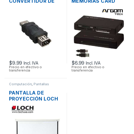
CONVERTIDOR DE
MEMORIAS CARD
USB 2.0 A FIREWIRE
READER EXTERNO
1394 6 PINES
ARGOM 88R USB 2.0
TODO EN 1
$
9.99
$
6.99
Incl. IVA
Incl. IVA
Precio en efectivo o
Precio en efectivo o
transferencia
transferencia
Computación
,
Pantallas
PANTALLA DE
PROYECCIÓN LOCH
MS84 MANUAL
PLEGABLE 177 X
134CM (84
PULGADAS)