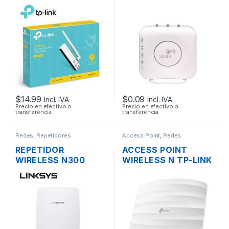
TL-WN722N UNA
AIRCONNECT 9552
ANTENA ALTA
DUAL BAND
GANANCIA
$
14.99
$
0.09
Incl. IVA
Incl. IVA
Precio en efectivo o
Precio en efectivo o
transferencia
transferencia
Redes
,
Repetidores
Access Point
,
Redes
REPETIDOR
ACCESS POINT
WIRELESS N300
WIRELESS N TP-LINK
LINKSYS RE3000W
EAP115 2.4GHZ DOS
DOS ANTENAS 1
ANTENAS INT.
PUERTO
300MBPS SOPORTA
10/1000MBPS
POE DE TECHO