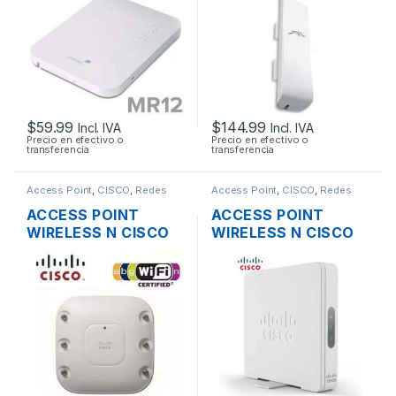
POE OUTDOOR
150MBPS + POE
OUTDOOR
$
59.99
$
144.99
Incl. IVA
Incl. IVA
Precio en efectivo o
Precio en efectivo o
transferencia
transferencia
Access Point
,
CISCO
,
Redes
Access Point
,
CISCO
,
Redes
ACCESS POINT
ACCESS POINT
WIRELESS N CISCO
WIRELESS N CISCO
AIRONET AIR-
SMB WAP131-A-K9-
AP1262N-A-K9 DUAL
NA DUAL BAND
BAND 600MBPS
600MBPS GIGABIT
GIGABIT SOPORTE
SOPORTE POE +
POE
FUENTE