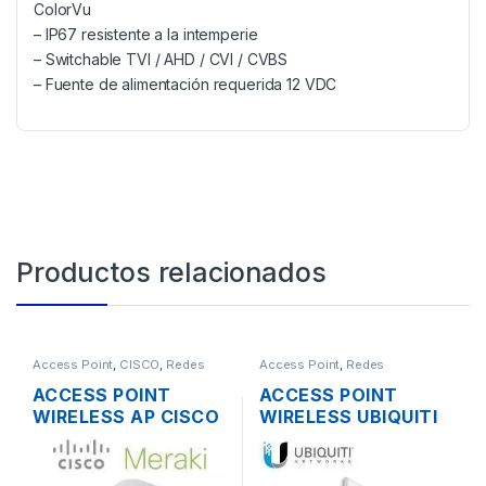
ColorVu
– IP67 resistente a la intemperie
– Switchable TVI / AHD / CVI / CVBS
– Fuente de alimentación requerida 12 VDC
Productos relacionados
Access Point
,
CISCO
,
Redes
Access Point
,
Redes
ACCESS POINT
ACCESS POINT
WIRELESS AP CISCO
WIRELESS UBIQUITI
MERAKI MR12 CLOUD
NANOSTATION M5
MANAGED AP
AIRMAX 5GHZ 16DBI
2.4GHZ SOPORTE
MIMO 500MW