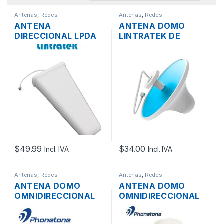
Antenas
,
Redes
Antenas
,
Redes
ANTENA
ANTENA DOMO
DIRECCIONAL LPDA
LINTRATEK DE
LINTRATEK 12DBI
INTERIOR 5DBI 800 –
700 – 2700MHZ
2500MHZ
CONECTOR N-
CONECTOR N-
HEMBRA OUTDOOR
HEMBRA + 35CM
CABLE
$
49.99
$
34.00
Incl. IVA
Incl. IVA
Antenas
,
Redes
Antenas
,
Redes
ANTENA DOMO
ANTENA DOMO
OMNIDIRECCIONAL
OMNIDIRECCIONAL
PHONETONE PTE-CI-
PHONETONE TQJ
800-2500F 5DBI
5DBI 698-2700 MHZ