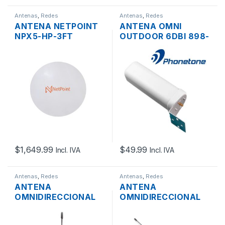
Antenas
,
Redes
Antenas
,
Redes
ANTENA NETPOINT
ANTENA OMNI
NPX5-HP-3FT
OUTDOOR 6DBI 898-
PARABÓLICA MIMO
2700MHZ
2×2 2XN HEMBRA
CONECTOR SMA
BLINDADA 34DBI 4.9-
HEMBRA
6.4GHZ PTP
$
1,649.99
$
49.99
Incl. IVA
Incl. IVA
Antenas
,
Redes
Antenas
,
Redes
ANTENA
ANTENA
OMNIDIRECCIONAL
OMNIDIRECCIONAL
CELULAR 3G 4G
CELULAR 3G 4G
10DBI 700-2700MHZ
10DBI 700-2700MHZ