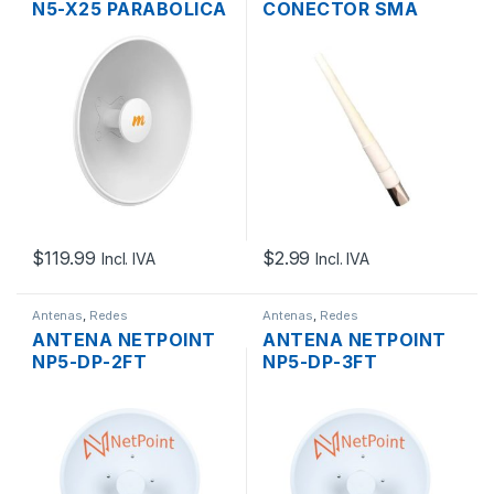
N5-X25 PARABOLICA
CONECTOR SMA
MIMO 2×2 TWIST-
MACHO PLUG
ON 25DBI 4.9-
6.4GHZ PTP
$
119.99
$
2.99
Incl. IVA
Incl. IVA
Antenas
,
Redes
Antenas
,
Redes
ANTENA NETPOINT
ANTENA NETPOINT
NP5-DP-2FT
NP5-DP-3FT
PARABOLICA MIMO
PARABOLICA MIMO
2×2 2XN HEMBRA
2×2 2XN HEMBRA
30DBI 4.9-6.2GHZ
34DBI 4.9-6.2GHZ
PTP
PTP