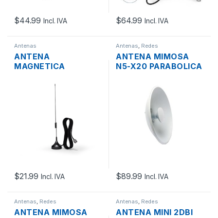
$
44.99
$
64.99
Incl. IVA
Incl. IVA
Antenas
Antenas
,
Redes
ANTENA
ANTENA MIMOSA
MAGNETICA
N5-X20 PARABOLICA
LINTRATEK OXP-
MIMO 2×2 TWIST-
4NJ-700/2700-10 4
ON 20DBI 4.9-
DBI CONECTOR N-
6.4GHZ PTP
MACHO PLUG +
10MTS.
$
21.99
$
89.99
Incl. IVA
Incl. IVA
Antenas
,
Redes
Antenas
,
Redes
ANTENA MIMOSA
ANTENA MINI 2DBI