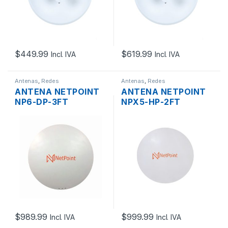
$
449.99
$
619.99
Incl. IVA
Incl. IVA
Antenas
,
Redes
Antenas
,
Redes
ANTENA NETPOINT
ANTENA NETPOINT
NP6-DP-3FT
NPX5-HP-2FT
PARABOLICA MIMO
PARABOLICA MIMO
2×2 2XN HEMBRA
2×2 2XN HEMBRA
32DBI 5.9-7.2GHZ
BLINDADA 30DBI 4.9-
PTP
6.4GHZ PTP
$
989.99
$
999.99
Incl. IVA
Incl. IVA