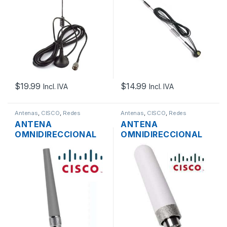
+ CABLE 3M
+ CABLE 3M
CONECTOR N
CONECTOR SMA
$
19.99
$
14.99
Incl. IVA
Incl. IVA
Antenas
,
CISCO
,
Redes
Antenas
,
CISCO
,
Redes
ANTENA
ANTENA
OMNIDIRECCIONAL
OMNIDIRECCIONAL
CISCO AIR-
CISCO AIR-
ANT2422DG-R DE 2
ANT2535SDW-R=
DBI 2.4GHZ
DUAL BAND DE
2.4/5GHZ 3/5 DBI