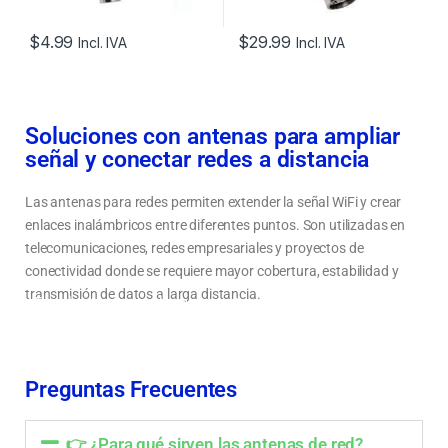
$
4.99
$
29.99
Incl. IVA
Incl. IVA
Soluciones con antenas para ampliar
señal y conectar redes a distancia
Las antenas para redes permiten extender la señal WiFi y crear
enlaces inalámbricos entre diferentes puntos. Son utilizadas en
telecomunicaciones, redes empresariales y proyectos de
conectividad donde se requiere mayor cobertura, estabilidad y
transmisión de datos a larga distancia.
Tipos de antenas para redes: punto a punto, sectoriales y omnidireccionales
Cómo elegir una antena según distancia, cobertura y aplicación
Mejora la señal y crea enlaces inalámbricos de larga distancia
Preguntas Frecuentes
👉 ¿Para qué sirven las antenas de red?