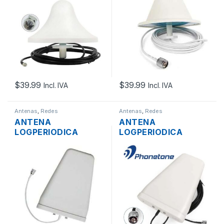
800-2500 MHZ +
+ CABLE 5M
CABLE 5M
CONECTOR N
CONECTOR F MACHO
MACHO
$
39.99
$
39.99
Incl. IVA
Incl. IVA
Antenas
,
Redes
Antenas
,
Redes
ANTENA
ANTENA
LOGPERIODICA
LOGPERIODICA
DIRECCIONAL ODS-
DIRECCIONAL ODS-
10NK 10DBI 800-
10NK 9DBI 800-2500
2700 MHZ
MHZ CONECTOR N
CONECTOR N
MACHO
HEMBRA