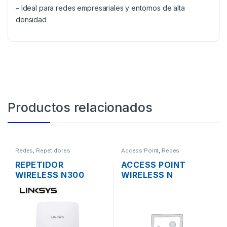
– Ideal para redes empresariales y entornos de alta
densidad
Productos relacionados
Redes
,
Repetidores
Access Point
,
Redes
REPETIDOR
ACCESS POINT
WIRELESS N300
WIRELESS N
LINKSYS RE3000W
3COM/HP
DOS ANTENAS 1
3CRWE955075
PUERTO
AIRCONNECT 9550
10/1000MBPS
DUAL BAND GIGABIT
SOPORTA POE