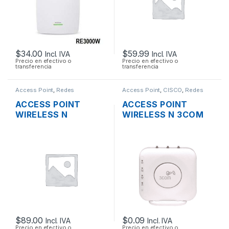
$
34.00
$
59.99
Incl. IVA
Incl. IVA
Precio en efectivo o
Precio en efectivo o
transferencia
transferencia
Access Point
,
Redes
Access Point
,
CISCO
,
Redes
ACCESS POINT
ACCESS POINT
WIRELESS N
WIRELESS N 3COM
MIKROTIK
AIRCONNECT 9552
RBCAP2ND 2.4GHZ
DUAL BAND
150MBPS TECHO OS
L4 POE
$
89.00
$
0.09
Incl. IVA
Incl. IVA
Precio en efectivo o
Precio en efectivo o