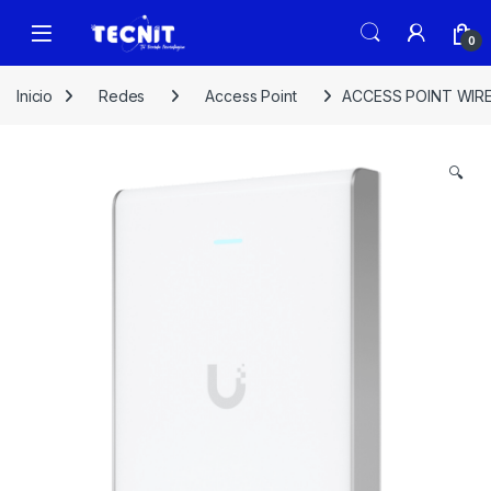
0
Inicio
Redes
Access Point
ACCESS POINT WIRE
🔍