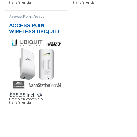
transferencia
transferencia
Access Point
,
Redes
ACCESS POINT
WIRELESS UBIQUITI
NANOSTATION
LOCOM5 AIRMAX
5GHZ 13DBI MIMO
200MW 150MBPS +
POE OUTDOOR
$
99.99
Incl. IVA
Precio en efectivo o
transferencia