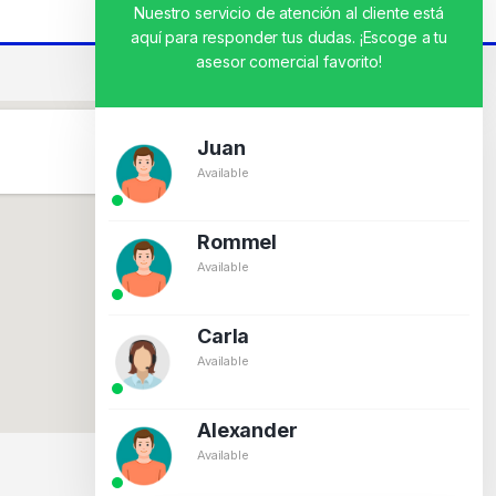
Nuestro servicio de atención al cliente está
aquí para responder tus dudas. ¡Escoge a tu
asesor comercial favorito!
Juan
Available
Rommel
Available
Carla
Available
Alexander
Available