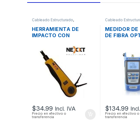
Cableado Estructurado
,
Cableado Estructu
Herramientas
Herramientas
HERRAMIENTA DE
MEDIDOR DE
IMPACTO CON
DE FIBRA OP
CUCHILLA Y PINZA
HHX88AR PO
NEXXT
LOCALIZADO
DE FALLAS D
OPTICA CVF-
SM/MM 2.5/
10MW HASTA
$
34.99
$
134.99
Incl. IVA
Incl
Precio en efectivo o
Precio en efectivo o
transferencia
transferencia