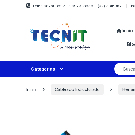
Telf: 0987803802 – 0997338686 – (02) 3316067
in
Inicio
Blo
Categorias
Inicio
Cableado Estructurado
Herra