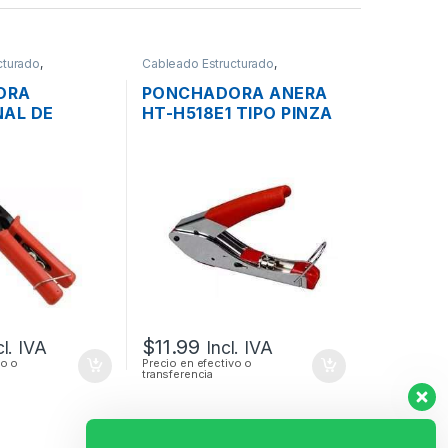
cturado
,
Cableado Estructurado
,
Herramientas
ORA
PONCHADORA ANERA
NAL DE
HT-H518E1 TIPO PINZA
AXIAL
PROFESIONAL DE
E RG6 RG58
CABLE COAXIAL
AJUSTABLE RG6 RG58
RG59
$
11.99
cl. IVA
Incl. IVA
vo o
Precio en efectivo o
transferencia