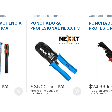
rado
,
Cableado Estructurado
,
Cableado Estru
Herramientas
Herramientas
 POTENCIA
PONCHADORA
PONCHAD
TICA
PROFESIONAL NEXXT 3
PROFESIO
RTABLE +
EN 1 CORTA Y PELA
CABLE CO
R VISUAL
RJ45 RJ12 RJ11
AJUSTABL
E FIBRA
RG59
2201
1.25MM
 10KM
$
35.00
$
24.99
. IVA
Incl. IVA
In
Precio en efectivo o
Precio en efecti
transferencia
transferencia