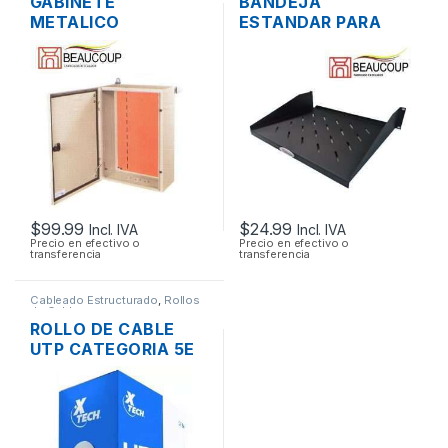
GABINETE
BANDEJA
METALICO
ESTANDAR PARA
BEAUCOUP I-0317
RACK/PARED 19″ 2UR
SOPORTE PESADO
BEAUCOUP I-1101
(60X40X20CM)
37CM
$
99.99
$
24.99
Incl. IVA
Incl. IVA
Precio en efectivo o
Precio en efectivo o
transferencia
transferencia
Cableado Estructurado
,
Rollos
de Cable
ROLLO DE CABLE
UTP CATEGORIA 5E
XTECH XTC-220 305
MTS.