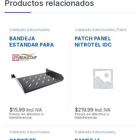
Productos relacionados
Cableado Estructurado
,
Cableado Estructurado
,
Patch
Metalmecánicos
Panel
BANDEJA
PATCH PANEL
ESTANDAR PARA
NITROTEL IDC
RACK 19″ 1UR
T568A CATEGORIA
BEAUCOUP I-1106
6A DE 48 PUERTOS
15CM
RACK
$
15.99
$
219.99
Incl. IVA
Incl. IVA
Precio en efectivo o
Precio en efectivo o
transferencia
transferencia
Cableado Estructurado
,
Cableado Estructurado
,
Metalmecánicos
Metalmecánicos