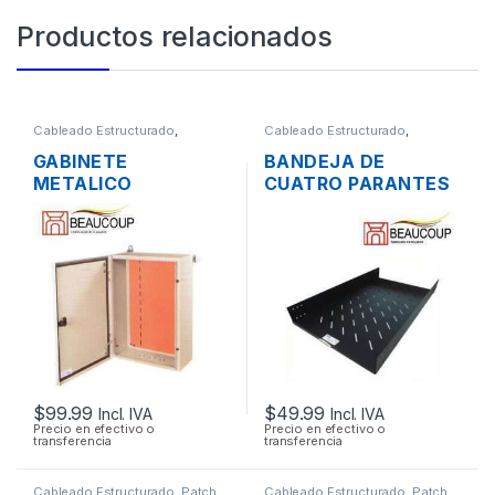
Productos relacionados
Cableado Estructurado
,
Cableado Estructurado
,
Metalmecánicos
Metalmecánicos
GABINETE
BANDEJA DE
METALICO
CUATRO PARANTES
BEAUCOUP I-0317
BEAUCOUP I-1109
SOPORTE PESADO
75CM PARA RACK
(60X40X20CM)
19″
$
99.99
$
49.99
Incl. IVA
Incl. IVA
Precio en efectivo o
Precio en efectivo o
transferencia
transferencia
Cableado Estructurado
,
Patch
Cableado Estructurado
,
Patch