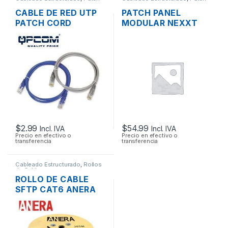
Cord
Panel
CABLE DE RED UTP
PATCH PANEL
PATCH CORD
MODULAR NEXXT
QPCOM CAT6
CATEGORIA 6 DE 48
CERTIFICADO 30CM
PUERTOS BLINDADO
1 PIE
RACK
$
2.99
$
54.99
Incl. IVA
Incl. IVA
Precio en efectivo o
Precio en efectivo o
transferencia
transferencia
Cableado Estructurado
,
Rollos
de Cable
ROLLO DE CABLE
SFTP CAT6 ANERA
BLINDADO EXTERIOR
305MTS