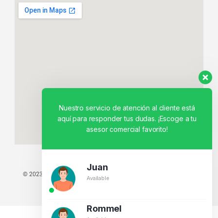
Nuestro servicio de atención al cliente está
aquí para responder tus dudas. ¡Escoge a tu
asesor comercial favorito!
Juan
© 2023 TODOS LOS DERECHOS RESERVADOS - TECNIT TU TIENDA
Available
TECNOLÓGICA.
BY CREATIVOS PEGASO
Rommel