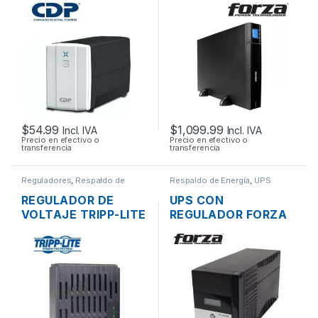
240W 8 TOMAS
3000VA 2500W –
2880W 9 TOMAS
110V + CONECTOR
DE BATERIA
EXTERNA
RACKEABLE
$
54.99
$
1,099.99
Incl. IVA
Incl. IVA
Precio en efectivo o
Precio en efectivo o
transferencia
transferencia
Reguladores
,
Respaldo de
Respaldo de Energía
,
UPS
Energía
REGULADOR DE
UPS CON
VOLTAJE TRIPP-LITE
REGULADOR FORZA
LC1200 1200W 110V
FX-1500LCD DE
DE 4 TOMAS
1500VA 1.5KVA
840W 8 TOMAS
120V