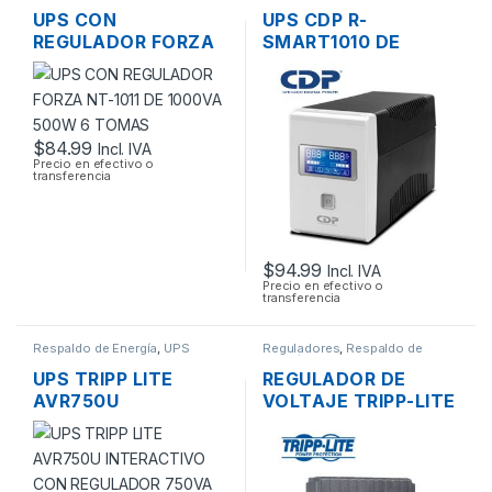
UPS CON
UPS CDP R-
REGULADOR FORZA
SMART1010 DE
NT-1011 DE 1000VA
1000VA 400W 6
500W 6 TOMAS
TOMAS CON LCD
120V
$
84.99
Incl. IVA
Precio en efectivo o
transferencia
$
94.99
Incl. IVA
Precio en efectivo o
transferencia
Respaldo de Energía
,
UPS
Reguladores
,
Respaldo de
Energía
UPS TRIPP LITE
REGULADOR DE
AVR750U
VOLTAJE TRIPP-LITE
INTERACTIVO CON
LC1200 1200W 110V
REGULADOR 750VA
DE 4 TOMAS
450W 12 TOMAS