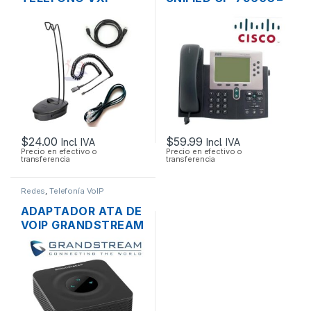
CONNEXT-V
PARA VOIP
HEADSET DE
PROTOCOLOS
COMUNICACION
SIP/SCCP DOS
USB, RJ9
PUERTOS CON
PANTALLA DE 5″ –
USADO
$
24.00
$
59.99
Incl. IVA
Incl. IVA
Precio en efectivo o
Precio en efectivo o
transferencia
transferencia
Redes
,
Telefonía VoIP
ADAPTADOR ATA DE
VOIP GRANDSTREAM
HT801 CON 1
PUERTO FXS, 1
CUENTA SIP, 1
PUERTO RJ45 10/100