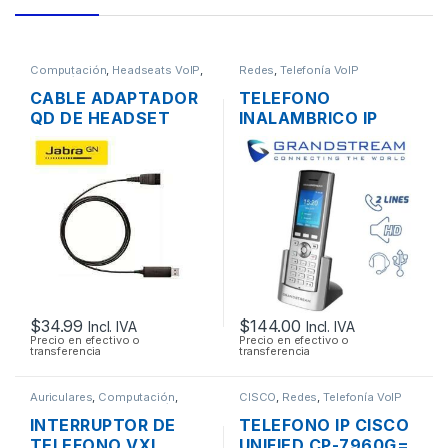
Computación
,
Headseats VoIP
,
Redes
,
Telefonía VoIP
Telefonía VoIP
CABLE ADAPTADOR
TELEFONO
QD DE HEADSET
INALAMBRICO IP
JABRA 230-09 USB
GRANDSTREAM
2.0 PARA
WP810 WIFI PARA
TELÉFONOS IP
VOIP PROTOCOLO
SIP
$
34.99
$
144.00
Incl. IVA
Incl. IVA
Precio en efectivo o
Precio en efectivo o
transferencia
transferencia
Auriculares
,
Computación
,
CISCO
,
Redes
,
Telefonía VoIP
Headseats VoIP
,
Telefonía VoIP
INTERRUPTOR DE
TELEFONO IP CISCO
TELEFONO VXI
UNIFIED CP-7960G=