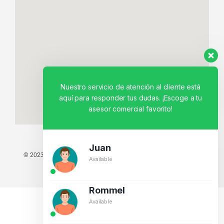
Nuestro servicio de atención al cliente está
aquí para responder tus dudas. ¡Escoge a tu
asesor comercial favorito!
Juan
© 2023 TODOS LOS DERECHOS RESERVADOS - TECNIT TU TIENDA
Available
TECNOLÓGICA.
BY CREATIVOS PEGASO
Rommel
Available