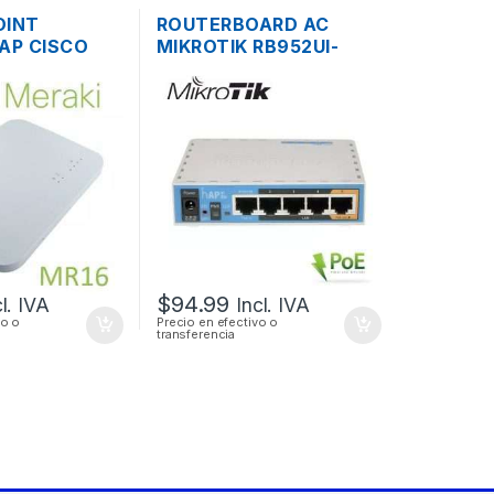
OINT
ROUTERBOARD AC
AP CISCO
MIKROTIK RB952UI-
R16 DUAL
5AC2ND HAP AC LITE
 MBPS
DUAL BAND 200MW 5
POE
PUERTOS USB OS L4
$
94.99
cl. IVA
Incl. IVA
vo o
Precio en efectivo o
transferencia