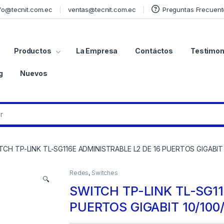
fo@tecnit.com.ec
ventas@tecnit.com.ec
Preguntas Frecuent
Productos
La Empresa
Contáctos
Testimon
g
Nuevos
TCH TP-LINK TL-SG116E ADMINISTRABLE L2 DE 16 PUERTOS GIGABIT
Redes
,
Switches
🔍
SWITCH TP-LINK TL-SG11
PUERTOS GIGABIT 10/100