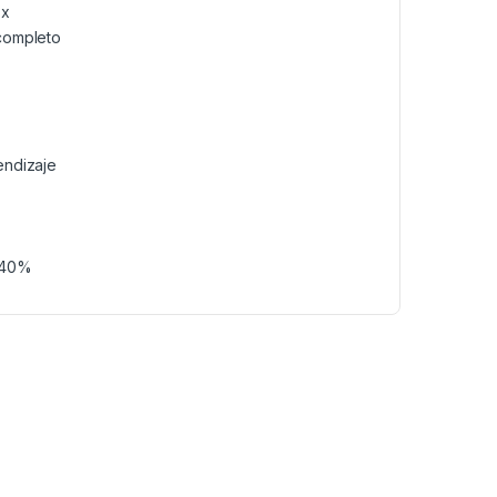
3x
completo
endizaje
n 40%