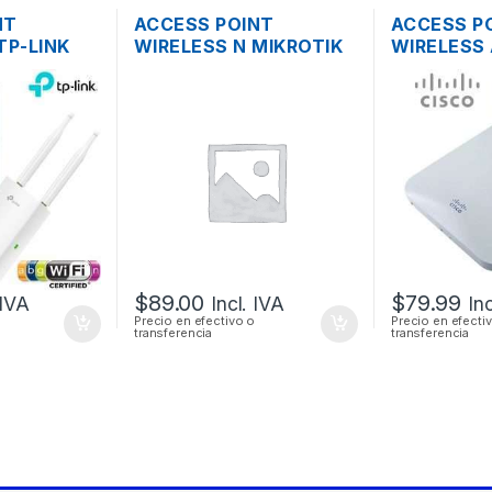
NT
ACCESS POINT
ACCESS P
TP-LINK
WIRELESS N MIKROTIK
WIRELESS 
HZ DOS
RBCAP2ND 2.4GHZ
MERAKI M
BI.
150MBPS TECHO OS L4
BAND 600
E
POE
SOPORTE 
OUTDOOR
$
89.00
$
79.99
 IVA
Incl. IVA
In
Precio en efectivo o
Precio en efecti
transferencia
transferencia