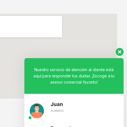
Nuestro servicio de atención al cliente está
aquí para responder tus dudas. ¡Escoge a tu
asesor comercial favorito!
Juan
Available
BY CREATIVOS PEGASO