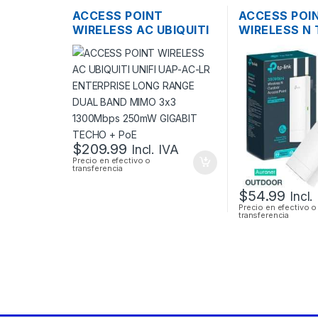
ACCESS POINT
ACCESS POI
WIRELESS AC UBIQUITI
WIRELESS N 
UNIFI UAP-AC-LR
EAP110 2.4G
ENTERPRISE LONG
ANTENAS 3D
RANGE DUAL BAND
300MBPS PO
MIMO 3×3 1300MBPS
OUTDOOR
250MW GIGABIT
TECHO + POE
$
209.99
Incl. IVA
Precio en efectivo o
transferencia
$
54.99
Incl.
Precio en efectivo o
transferencia