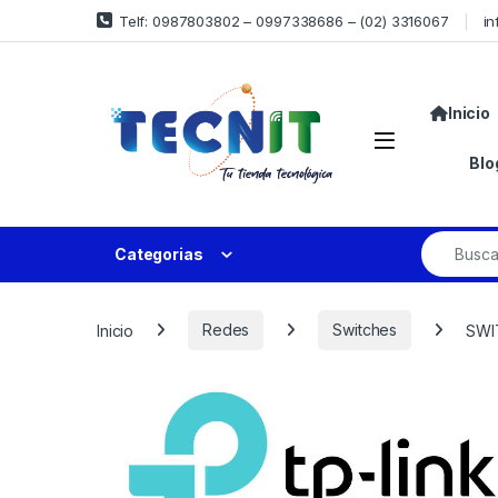
Telf: 0987803802 – 0997338686 – (02) 3316067
in
Inicio
Blo
Categorias
Inicio
Redes
Switches
SWI