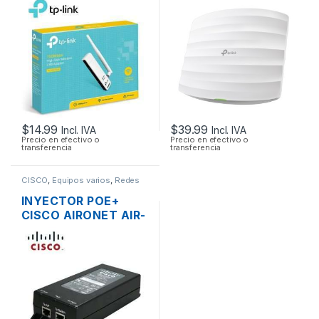
ANTENA ALTA
ANTENAS INT.
GANANCIA
300MBPS SOPORTA
POE DE TECHO
$
14.99
$
39.99
Incl. IVA
Incl. IVA
Precio en efectivo o
Precio en efectivo o
transferencia
transferencia
CISCO
,
Equipos varios
,
Redes
INYECTOR POE+
CISCO AIRONET AIR-
PWRINJ4= 30W
802.3 AF/AT