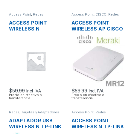
Access Point
,
Redes
Access Point
,
CISCO
,
Redes
ACCESS POINT
ACCESS POINT
WIRELESS N
WIRELESS AP CISCO
3COM/HP
MERAKI MR12 CLOUD
3CRWE955075
MANAGED AP
AIRCONNECT 9550
2.4GHZ SOPORTE
DUAL BAND GIGABIT
POE OUTDOOR
SOPORTA POE
$
59.99
$
59.99
Incl. IVA
Incl. IVA
Precio en efectivo o
Precio en efectivo o
transferencia
transferencia
Redes
,
Tarjetas y Adaptadores
Access Point
,
Redes
Wireless
ADAPTADOR USB
ACCESS POINT
WIRELESS N TP-LINK
WIRELESS N TP-LINK
TL-WN722N UNA
EAP115 2.4GHZ DOS