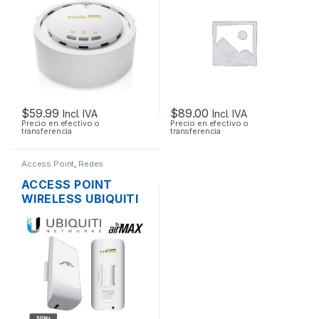
POE
150MBPS TECHO OS
L4 POE
$
59.99
$
89.00
Incl. IVA
Incl. IVA
Precio en efectivo o
Precio en efectivo o
transferencia
transferencia
Access Point
,
Redes
ACCESS POINT
WIRELESS UBIQUITI
NANOSTATION
LOCOM5 AIRMAX
5GHZ 13DBI MIMO
200MW 150MBPS +
POE OUTDOOR