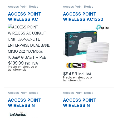
Access Point
,
Redes
Access Point
,
Redes
ACCESS POINT
ACCESS POINT
WIRELESS AC
WIRELESS AC1350
UBIQUITI UNIFI UAP-
TP-LINK EAP225
AC-LITE ENTERPRISE
DUAL BAND
DUAL BAND MIMO
1350MBPS GIGABIT
2×2 1167MBPS
SOPORTA POE
100MW GIGABIT +
MONTAJE EN
POE
TECHO
$
139.99
Incl. IVA
Precio en efectivo o
transferencia
$
94.99
Incl. IVA
Precio en efectivo o
transferencia
Access Point
,
Redes
Access Point
,
Redes
ACCESS POINT
ACCESS POINT
WIRELESS N
WIRELESS N
ENGENIUS EAP300
MIKROTIK
2.4GHZ 300MBPS +
RBCAP2ND 2.4GHZ