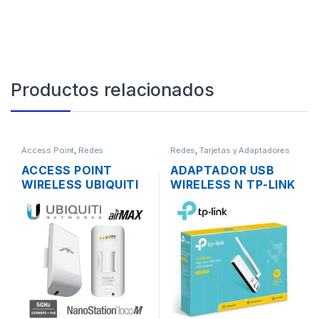
Productos relacionados
Access Point
,
Redes
Redes
,
Tarjetas y Adaptadores
Wireless
ACCESS POINT
ADAPTADOR USB
WIRELESS UBIQUITI
WIRELESS N TP-LINK
NANOSTATION
TL-WN722N UNA
LOCOM5 AIRMAX
ANTENA ALTA
5GHZ 13DBI MIMO
GANANCIA
200MW 150MBPS +
POE OUTDOOR