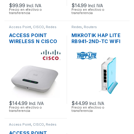
$
99.99
$
14.99
Incl. IVA
Incl. IVA
Precio en efectivo o
Precio en efectivo o
transferencia
transferencia
Access Point
,
CISCO
,
Redes
Redes
,
Routers
ACCESS POINT
MIKROTIK HAP LITE
WIRELESS N CISCO
RB941-2ND-TC WIFI
SMB WAP121 2.4GHZ
150MBPS 2.4GHZ 4
DOS ANTENAS INT.
PUERTOS 10/100
300MBPS SOPORTE
POE + FUENTE
$
144.99
$
44.99
Incl. IVA
Incl. IVA
Precio en efectivo o
Precio en efectivo o
transferencia
transferencia
Access Point
,
CISCO
,
Redes
ACCESS POINT