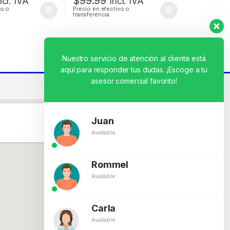
$
99.99
ncl. IVA
Incl. IVA
vo o
Precio en efectivo o
transferencia
Nuestro servicio de atención al cliente está
aquí para responder tus dudas. ¡Escoge a tu
asesor comercial favorito!
Juan
Available
Rommel
Available
Carla
Available