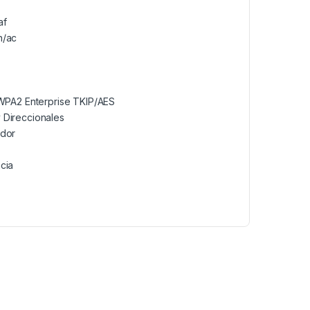
af
n/ac
PA2 Enterprise TKIP/AES
 Direccionales
idor
cia