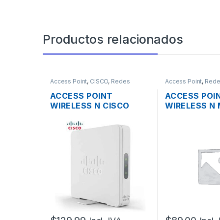
Productos relacionados
Access Point
,
CISCO
,
Redes
Access Point
,
Rede
ACCESS POINT
ACCESS POI
WIRELESS N CISCO
WIRELESS N 
SMB WAP131-A-K9-NA
RBCAP2ND 2
DUAL BAND 600MBPS
150MBPS TE
GIGABIT SOPORTE POE
POE
+ FUENTE