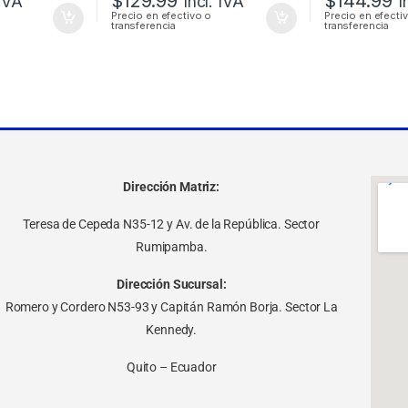
$
129.99
$
144.99
 IVA
Incl. IVA
I
Precio en efectivo o
Precio en efecti
transferencia
transferencia
Dirección Matriz:
Teresa de Cepeda N35-12 y Av. de la República. Sector
Rumipamba.
Dirección Sucursal:
Romero y Cordero N53-93 y Capitán Ramón Borja. Sector La
Kennedy.
Quito – Ecuador