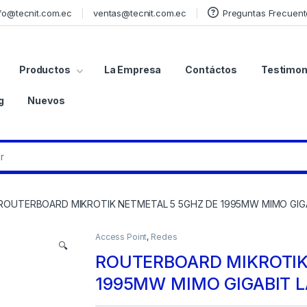
fo@tecnit.com.ec
ventas@tecnit.com.ec
Preguntas Frecuent
Productos
La Empresa
Contáctos
Testimon
g
Nuevos
ROUTERBOARD MIKROTIK NETMETAL 5 5GHZ DE 1995MW MIMO GIG
Access Point
,
Redes
🔍
ROUTERBOARD MIKROTIK
1995MW MIMO GIGABIT L