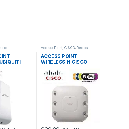
edes
Access Point
,
CISCO
,
Redes
OINT
ACCESS POINT
UBIQUITI
WIRELESS N CISCO
ION M5
AIRONET AIR-AP1262N-
HZ 16DBI
A-K9 DUAL BAND
MW 150MBPS
600MBPS GIGABIT
TDOOR
SOPORTE POE