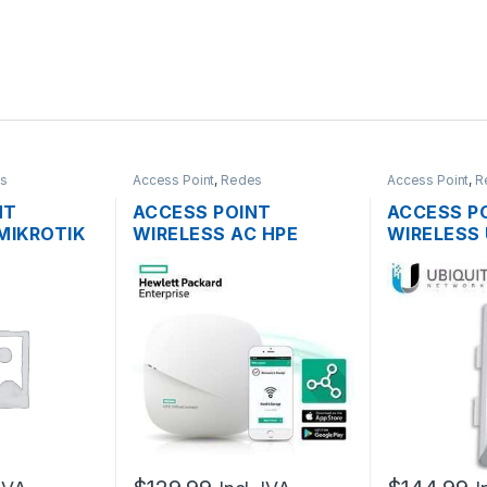
s
Access Point
,
Redes
Access Point
,
R
NT
ACCESS POINT
ACCESS P
MIKROTIK
WIRELESS AC HPE
WIRELESS 
.4GHZ
JZ074A 1300MBPS
NANOSTAT
CHO OS L4
OFFICECONNECT OC20
AIRMAX 5G
MIMO 2×2 DUAL BAND
MIMO 500
GIGABIT POE
+ POE OU