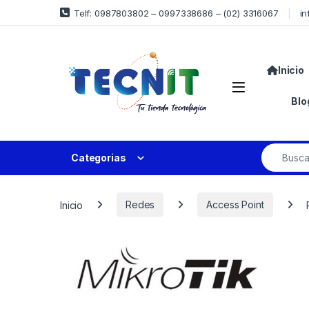
Telf: 0987803802 – 0997338686 – (02) 3316067
in
Inicio
Blo
Categorias
Inicio
Redes
Access Point