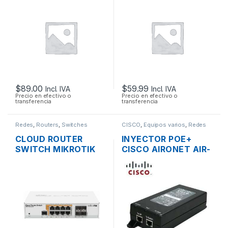
RBCAP2ND 2.4GHZ
3CRWE955075
150MBPS TECHO OS
AIRCONNECT 9550
L4 POE
DUAL BAND GIGABIT
SOPORTA POE
$
89.00
$
59.99
Incl. IVA
Incl. IVA
Precio en efectivo o
Precio en efectivo o
transferencia
transferencia
Redes
,
Routers
,
Switches
CISCO
,
Equipos varios
,
Redes
CLOUD ROUTER
INYECTOR POE+
SWITCH MIKROTIK
CISCO AIRONET AIR-
CRS112-8P-4S-IN
PWRINJ4= 30W
ADMINISTRABLE
802.3 AF/AT
L3/L2 DE 8 PUERTOS
GIGABIT POE+ 160W
+ 4 PUERTOS SFP,
RACKEABLE