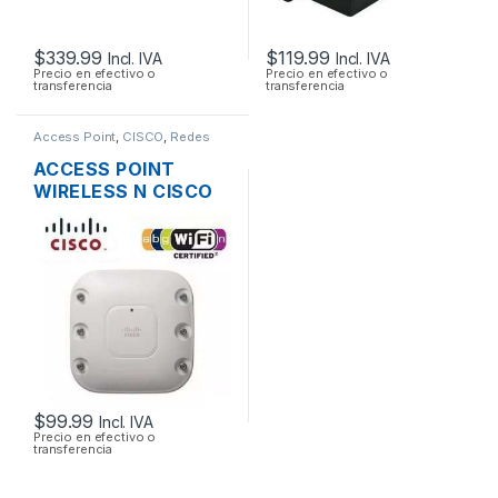
$
339.99
$
119.99
Incl. IVA
Incl. IVA
Precio en efectivo o
Precio en efectivo o
transferencia
transferencia
Access Point
,
CISCO
,
Redes
ACCESS POINT
WIRELESS N CISCO
AIRONET AIR-
AP1262N-A-K9 DUAL
BAND 600MBPS
GIGABIT SOPORTE
POE
$
99.99
Incl. IVA
Precio en efectivo o
transferencia