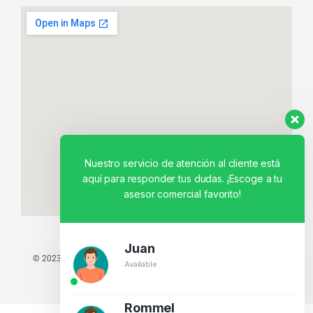
Nuestro servicio de atención al cliente está
aquí para responder tus dudas. ¡Escoge a tu
asesor comercial favorito!
Juan
© 2023 TODOS LOS DERECHOS RESERVADOS - TECNIT TU TIENDA
Available
TECNOLÓGICA.
BY CREATIVOS PEGASO
Rommel