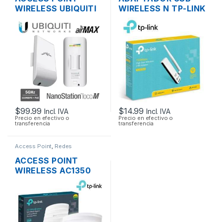
WIRELESS UBIQUITI
WIRELESS N TP-LINK
NANOSTATION
TL-WN722N UNA
LOCOM5 AIRMAX
ANTENA ALTA
5GHZ 13DBI MIMO
GANANCIA
200MW 150MBPS +
POE OUTDOOR
$
99.99
$
14.99
Incl. IVA
Incl. IVA
Precio en efectivo o
Precio en efectivo o
transferencia
transferencia
Access Point
,
Redes
ACCESS POINT
WIRELESS AC1350
TP-LINK EAP225
DUAL BAND
1350MBPS GIGABIT
SOPORTA POE
MONTAJE EN