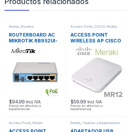
Productos relacionados
Redes
,
Routers
Access Point
,
CISCO
,
Redes
ROUTERBOARD AC
ACCESS POINT
MIKROTIK RB952UI-
WIRELESS AP CISCO
5AC2ND HAP AC
MERAKI MR12 CLOUD
LITE DUAL BAND
MANAGED AP
200MW 5 PUERTOS
2.4GHZ SOPORTE
USB OS L4
POE OUTDOOR
$
94.99
$
59.99
Incl. IVA
Incl. IVA
Precio en efectivo o
Precio en efectivo o
transferencia
transferencia
Access Point
,
Redes
Redes
,
Tarjetas y Adaptadores
Wireless
ACCESS POINT
ADAPTADOR USB