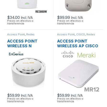
$
34.00
$
99.99
Incl. IVA
Incl. IVA
Precio en efectivo o
Precio en efectivo o
transferencia
transferencia
Access Point
,
Redes
Access Point
,
CISCO
,
Redes
ACCESS POINT
ACCESS POINT
WIRELESS N
WIRELESS AP CISCO
ENGENIUS EAP300
MERAKI MR12 CLOUD
2.4GHZ 300MBPS +
MANAGED AP
POE
2.4GHZ SOPORTE
POE OUTDOOR
$
59.99
$
59.99
Incl. IVA
Incl. IVA
Precio en efectivo o
Precio en efectivo o
transferencia
transferencia