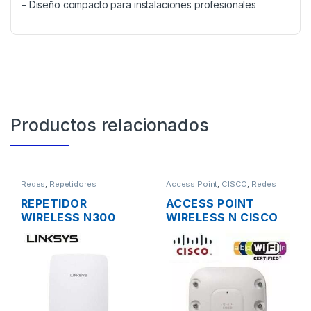
– Diseño compacto para instalaciones profesionales
Productos relacionados
Redes
,
Repetidores
Access Point
,
CISCO
,
Redes
REPETIDOR
ACCESS POINT
WIRELESS N300
WIRELESS N CISCO
LINKSYS RE3000W
AIRONET AIR-
DOS ANTENAS 1
AP1262N-A-K9 DUAL
PUERTO
BAND 600MBPS
10/1000MBPS
GIGABIT SOPORTE
POE