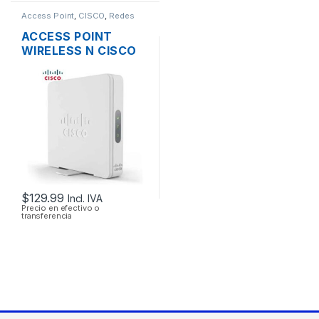
Access Point
,
CISCO
,
Redes
ACCESS POINT
WIRELESS N CISCO
SMB WAP131-A-K9-
NA DUAL BAND
600MBPS GIGABIT
SOPORTE POE +
FUENTE
$
129.99
Incl. IVA
Precio en efectivo o
transferencia