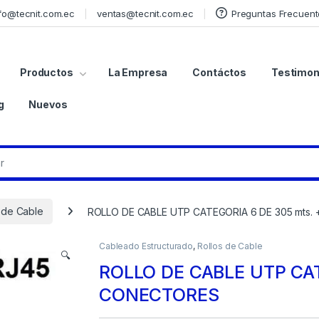
fo@tecnit.com.ec
ventas@tecnit.com.ec
Preguntas Frecuent
Productos
La Empresa
Contáctos
Testimon
g
Nuevos
 de Cable
ROLLO DE CABLE UTP CATEGORIA 6 DE 305 mts.
Cableado Estructurado
,
Rollos de Cable
🔍
ROLLO DE CABLE UTP CAT
CONECTORES