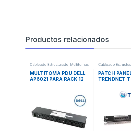
Productos relacionados
Cableado Estructurado
,
Multitomas
Cableado Estructu
- Organizadores
Panel
MULTITOMA PDU DELL
PATCH PANE
AP6021 PARA RACK 12
TRENDNET T
TOMAS 200-240V +
CAT6 DE 16 
CABLES
PARA RACK D