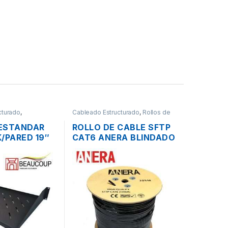
cturado
,
Cableado Estructurado
,
Rollos de
s
Cable
ESTANDAR
ROLLO DE CABLE SFTP
/PARED 19″
CAT6 ANERA BLINDADO
OUP I-1101
EXTERIOR 305MTS