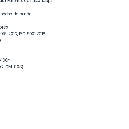
abit Ethernet de hasta 1Gbps.
e ancho de banda
lores
1019-2013, ISO 9001:2018
)
m/100m
ºC (CMI-80S)