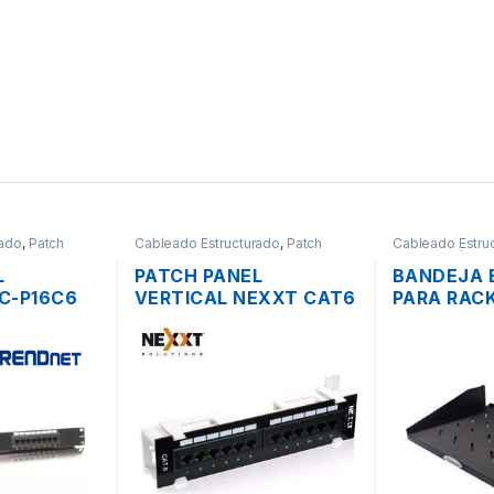
rado
,
Patch
Cableado Estructurado
,
Patch
Cableado Estru
Panel
Metalmecánico
L
PATCH PANEL
BANDEJA 
C-P16C6
VERTICAL NEXXT CAT6
PARA RACK
PUERTOS
DE 12 PUERTOS SOBRE
2UR BEAUC
E 19″
PARED
37CM