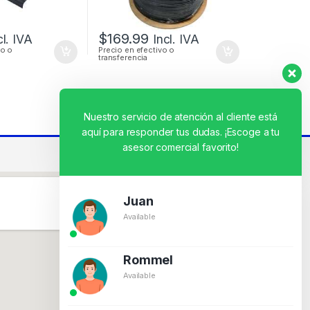
$
169.99
cl. IVA
Incl. IVA
vo o
Precio en efectivo o
transferencia
Nuestro servicio de atención al cliente está
aquí para responder tus dudas. ¡Escoge a tu
asesor comercial favorito!
Juan
Available
Rommel
Available