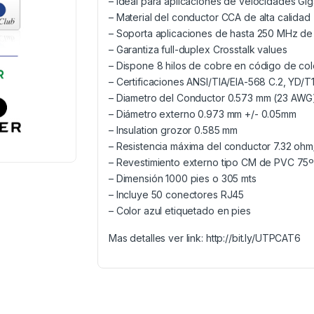
– Ideal para aplicaciones de velocidades Gig
– Material del conductor CCA de alta calidad
– Soporta aplicaciones de hasta 250 MHz d
– Garantiza full-duplex Crosstalk values
– Dispone 8 hilos de cobre en código de co
– Certificaciones ANSI/TIA/EIA-568 C.2, YD/T
– Diametro del Conductor 0.573 mm (23 AWG
– Diámetro externo 0.973 mm +/- 0.05mm
– Insulation grozor 0.585 mm
– Resistencia máxima del conductor 7.32 oh
– Revestimiento externo tipo CM de PVC 75
– Dimensión 1000 pies o 305 mts
– Incluye 50 conectores RJ45
– Color azul etiquetado en pies
Mas detalles ver link: http://bit.ly/UTPCAT6