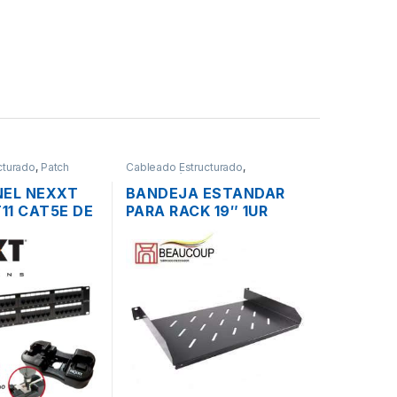
cturado
,
Patch
Cableado Estructurado
,
Metalmecánicos
NEL NEXXT
BANDEJA ESTANDAR
11 CAT5E DE
PARA RACK 19″ 1UR
OS PARA
BEAUCOUP I-1106 15CM
9″