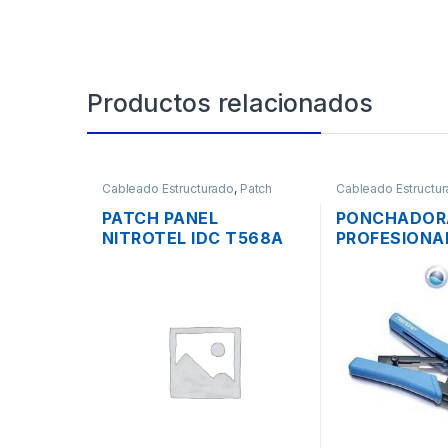
Productos relacionados
Cableado Estructurado
,
Patch
Cableado Estructu
Panel
Herramientas
PATCH PANEL
PONCHADOR
NITROTEL IDC T568A
PROFESIONA
CATEGORIA 6A DE 48
TRENDNET 3 
PUERTOS RACK
CORTA Y PEL
RJ12 RJ11