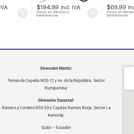
$
194.99
$
69.99
 IVA
Incl. IVA
In
Precio en efectivo o
Precio en efecti
transferencia
transferencia
Dirección Matriz:
Teresa de Cepeda N35-12 y Av. de la República. Sector
Rumipamba.
Dirección Sucursal:
Romero y Cordero N53-93 y Capitán Ramón Borja. Sector La
Kennedy.
Quito – Ecuador