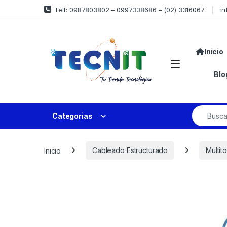
Telf: 0987803802 – 0997338686 – (02) 3316067
in
Inicio
Blo
Categorias
Inicio
Cableado Estructurado
Multit