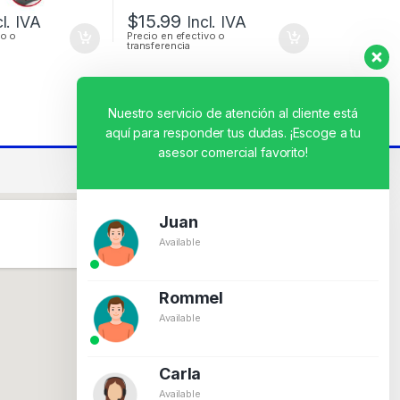
$
15.99
cl. IVA
Incl. IVA
vo o
Precio en efectivo o
transferencia
Nuestro servicio de atención al cliente está
aquí para responder tus dudas. ¡Escoge a tu
asesor comercial favorito!
Juan
Available
Rommel
Available
Carla
Available