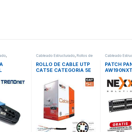
rado
,
Cableado Estructurado
,
Rollos de
Cableado Estru
Cable
Panel
A
ROLLO DE CABLE UTP
PATCH PA
L
CAT5E CATEGORIA 5E
AW190NXT
EN 1
NEXXT 305M CMX
48 PUERT
A RJ45
RACK DE 1