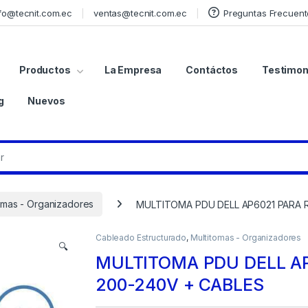
fo@tecnit.com.ec
ventas@tecnit.com.ec
Preguntas Frecuent
Productos
La Empresa
Contáctos
Testimon
g
Nuevos
omas - Organizadores
MULTITOMA PDU DELL AP6021 PARA 
Cableado Estructurado
,
Multitomas - Organizadores
🔍
MULTITOMA PDU DELL AP
200-240V + CABLES