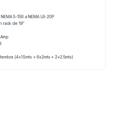
o NEMA 5-15R a NEMA L6-20P
n rack de 19″
6 Amp
R
Hembra (4×1.5mts + 6x2mts + 2×2.5mts)