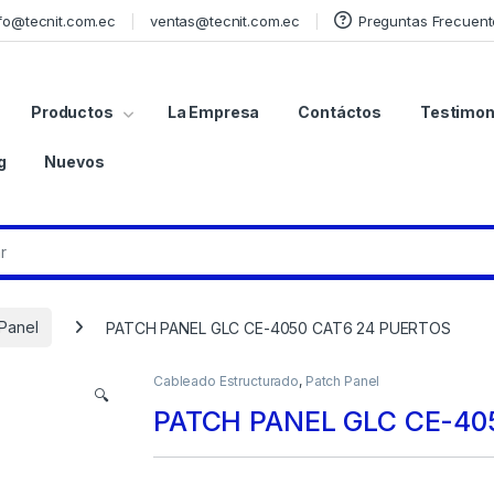
fo@tecnit.com.ec
ventas@tecnit.com.ec
Preguntas Frecuent
Productos
La Empresa
Contáctos
Testimon
g
Nuevos
Panel
PATCH PANEL GLC CE-4050 CAT6 24 PUERTOS
Cableado Estructurado
,
Patch Panel
🔍
PATCH PANEL GLC CE-40