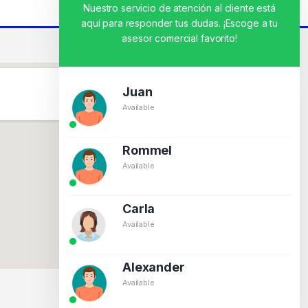
Nuestro servicio de atención al cliente está
aquí para responder tus dudas. ¡Escoge a tu
asesor comercial favorito!
Juan
Available
Rommel
Available
Carla
Available
Alexander
Available