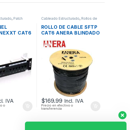
cturado
,
Patch
Cableado Estructurado
,
Rollos de
Cable
NEL
ROLLO DE CABLE SFTP
 NEXXT CAT6
CAT6 ANERA BLINDADO
RTOS SOBRE
EXTERIOR 305MTS
$
169.99
cl. IVA
Incl. IVA
vo o
Precio en efectivo o
transferencia