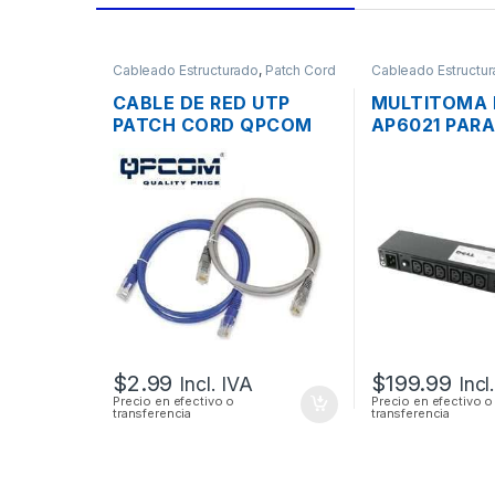
Cableado Estructurado
,
Patch Cord
Cableado Estructu
- Organizadores
CABLE DE RED UTP
MULTITOMA 
PATCH CORD QPCOM
AP6021 PARA
CAT6 CERTIFICADO
TOMAS 200-
30CM 1 PIE
CABLES
$
2.99
$
199.99
Incl. IVA
Incl
Precio en efectivo o
Precio en efectivo o
transferencia
transferencia