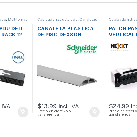
rado
,
Multitomas
Cableado Estructurado
,
Canaletas
Cableado Estru
para Cableado y Accesorios
Panel
PDU DELL
CANALETA PLÁSTICA
PATCH PA
 RACK 12
DE PISO DEXSON
VERTICAL
240V +
DXN10013 CON
DE 12 PUE
DIVISION PVC 60 X 13
PARED
MM GRIS
$
13.99
$
24.99
. IVA
Incl. IVA
In
Precio en efectivo o
Precio en efecti
transferencia
transferencia