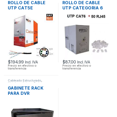
ROLLO DE CABLE
ROLLO DE CABLE
UTP CAT5E
UTP CATEGORIA 6
CATEGORIA 5E
DE 305 MTS. + 50
NEXXT 305M CMX
CONECTORES
$
194.99
$
87.00
Incl. IVA
Incl. IVA
Precio en efectivo o
Precio en efectivo o
transferencia
transferencia
Cableado Estructurado
,
Metalmecánicos
,
Redes
GABINETE RACK
PARA DVR
COMPACTO DE
PARED
MONOBLOQUE