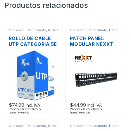
Productos relacionados
Cableado Estructurado
,
Rollos
Cableado Estructurado
,
Patch
de Cable
Panel
ROLLO DE CABLE
PATCH PANEL
UTP CATEGORIA 5E
MODULAR NEXXT
XTECH XTC-220 305
AW192NXT41 CAT6A
MTS.
DE 48 PUERTOS
RACK DE 19″
$
74.99
$
44.99
Incl. IVA
Incl. IVA
Precio en efectivo o
Precio en efectivo o
transferencia
transferencia
Cableado Estructurado
,
Rollos
Cableado Estructurado
,
Rollos
de Cable
de Cable