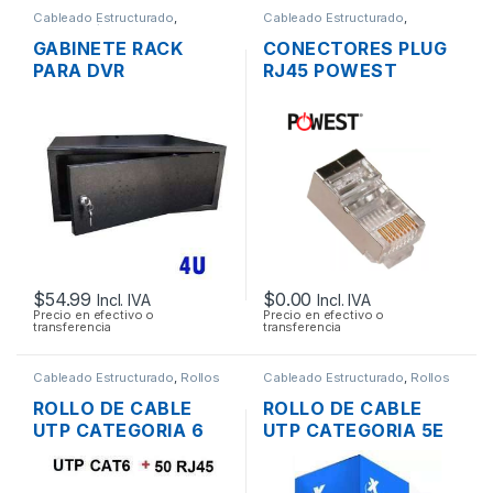
Cableado Estructurado
,
Cableado Estructurado
,
Metalmecánicos
,
Redes
Conectores
GABINETE RACK
CONECTORES PLUG
PARA DVR
RJ45 POWEST
COMPACTO DE
NRJ6AF-3606
PARED
BLINDADOS CAT6A
MONOBLOQUE
$
54.99
$
0.00
Incl. IVA
Incl. IVA
Precio en efectivo o
Precio en efectivo o
transferencia
transferencia
Cableado Estructurado
,
Rollos
Cableado Estructurado
,
Rollos
de Cable
de Cable
ROLLO DE CABLE
ROLLO DE CABLE
UTP CATEGORIA 6
UTP CATEGORIA 5E
DE 305 MTS. + 50
XTECH XTC-220 305
CONECTORES
MTS.