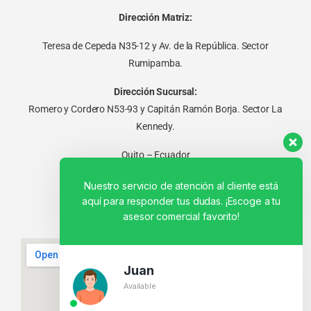
Dirección Matriz:
Teresa de Cepeda N35-12 y Av. de la República. Sector
Rumipamba.
Dirección Sucursal:
Romero y Cordero N53-93 y Capitán Ramón Borja. Sector La
Kennedy.
Quito – Ecuador
Nuestro servicio de atención al cliente está
aquí para responder tus dudas. ¡Escoge a tu
asesor comercial favorito!
Juan
Available