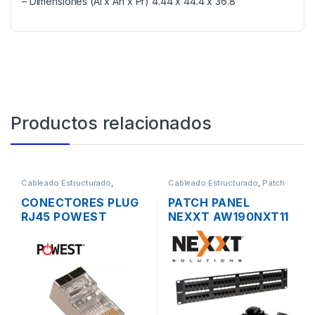
– Dimensiones (Al x An x Pr) 4.44 x 44.4 x 36.8
Productos relacionados
Cableado Estructurado
,
Cableado Estructurado
,
Patch
Conectores
Panel
CONECTORES PLUG
PATCH PANEL
RJ45 POWEST
NEXXT AW190NXT11
NRJ6AF-3606
CAT5E DE 48
BLINDADOS CAT6A
PUERTOS PARA
RACK DE 19″