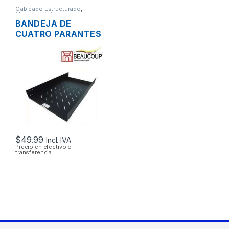
Cableado Estructurado
,
Metalmecánicos
BANDEJA DE
CUATRO PARANTES
BEAUCOUP I-1109
75CM PARA RACK
19″
$
49.99
Incl. IVA
Precio en efectivo o
transferencia