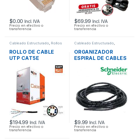
$
0.00
$
69.99
Incl. IVA
Incl. IVA
Precio en efectivo o
Precio en efectivo o
transferencia
transferencia
Cableado Estructurado
,
Rollos
Cableado Estructurado
,
de Cable
Canaletas para Cableado y
Accesorios
ROLLO DE CABLE
ORGANIZADOR
UTP CAT5E
ESPIRAL DE CABLES
CATEGORIA 5E
DEXSON DXN3403N
NEXXT 305M CMX
NEGRO 12MM 10
MTS.
$
194.99
$
9.99
Incl. IVA
Incl. IVA
Precio en efectivo o
Precio en efectivo o
transferencia
transferencia