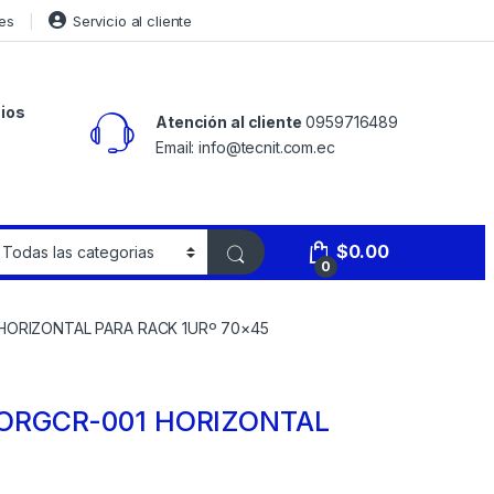
es
Servicio al cliente
ios
Atención al cliente
0959716489
Email: info@tecnit.com.ec
$
0.00
0
HORIZONTAL PARA RACK 1URº 70×45
ORGCR-001 HORIZONTAL