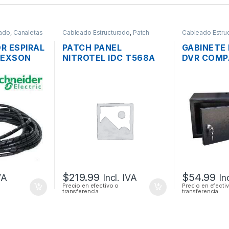
rado
,
Canaletas
Cableado Estructurado
,
Patch
Cableado Estru
ccesorios
Panel
Metalmecánico
R ESPIRAL
PATCH PANEL
GABINETE
DEXSON
NITROTEL IDC T568A
DVR COMP
EGRO
CATEGORIA 6A DE 48
PARED M
.
PUERTOS RACK
$
219.99
$
54.99
VA
Incl. IVA
In
Precio en efectivo o
Precio en efecti
transferencia
transferencia