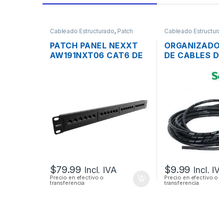
Cableado Estructurado
,
Patch
Cableado Estructu
Panel
para Cableado y A
PATCH PANEL NEXXT
ORGANIZADO
AW191NXT06 CAT6 DE
DE CABLES 
24 PUERTOS PARA
DXN3403N N
RACK DE 19″
12MM 10 MTS
$
79.99
$
9.99
Incl. IVA
Incl. I
Precio en efectivo o
Precio en efectivo o
transferencia
transferencia