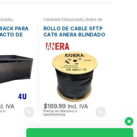
cturado
,
Cableado Estructurado
,
Rollos de
s
,
Redes
Cable
 RACK PARA
ROLLO DE CABLE SFTP
ACTO DE
CAT6 ANERA BLINDADO
ONOBLOQUE
EXTERIOR 305MTS
$
169.99
cl. IVA
Incl. IVA
vo o
Precio en efectivo o
transferencia