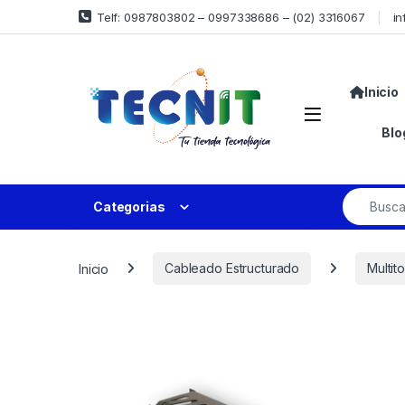
Telf: 0987803802 – 0997338686 – (02) 3316067
in
Inicio
Blo
Categorias
Inicio
Cableado Estructurado
Multit