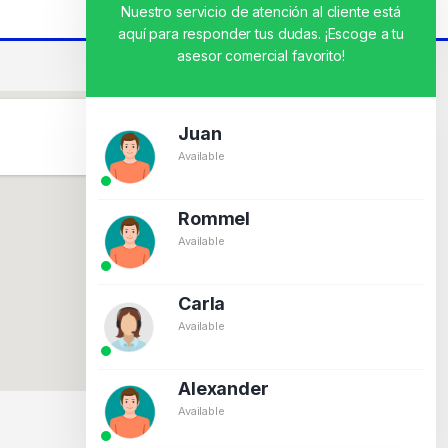
Nuestro servicio de atención al cliente está
aquí para responder tus dudas. ¡Escoge a tu
asesor comercial favorito!
Juan
Available
Rommel
Available
Carla
Available
Alexander
Available