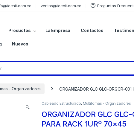
fo@tecnit.com.ec
ventas@tecnit.com.ec
Preguntas Frecuent
Productos
La Empresa
Contáctos
Testimon
g
Nuevos
omas - Organizadores
ORGANIZADOR GLC GLC-ORGCR-001 
Cableado Estructurado
,
Multitomas - Organizadores
🔍
ORGANIZADOR GLC GLC-
PARA RACK 1URº 70×45