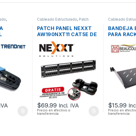
rado
,
Cableado Estructurado
,
Patch
Cableado Estru
Panel
Metalmecánico
A
PATCH PANEL NEXXT
BANDEJA 
L
AW190NXT11 CAT5E DE
PARA RACK
EN 1
48 PUERTOS PARA
BEAUCOUP 
A RJ45
RACK DE 19″
$
69.99
$
15.99
 IVA
Incl. IVA
Inc
Precio en efectivo o
Precio en efecti
transferencia
transferencia