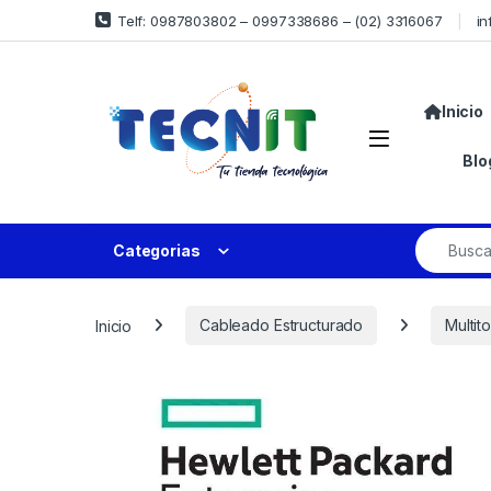
Telf: 0987803802 – 0997338686 – (02) 3316067
in
Inicio
Blo
Categorias
Inicio
Cableado Estructurado
Multit