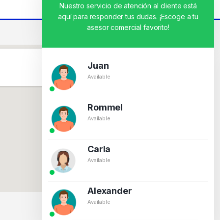
Nuestro servicio de atención al cliente está
aquí para responder tus dudas. ¡Escoge a tu
asesor comercial favorito!
Juan
Available
Rommel
Available
Carla
Available
Alexander
Available