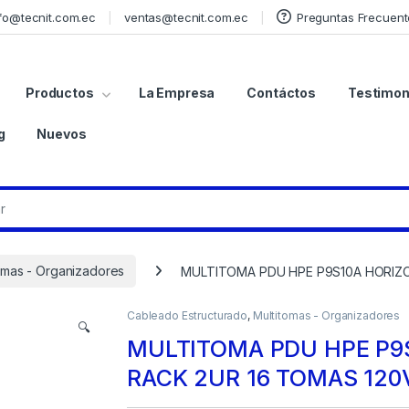
fo@tecnit.com.ec
ventas@tecnit.com.ec
Preguntas Frecuent
Productos
La Empresa
Contáctos
Testimon
g
Nuevos
omas - Organizadores
MULTITOMA PDU HPE P9S10A HORIZO
Cableado Estructurado
,
Multitomas - Organizadores
🔍
MULTITOMA PDU HPE P9
RACK 2UR 16 TOMAS 120