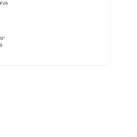
 KVA
19″
UR