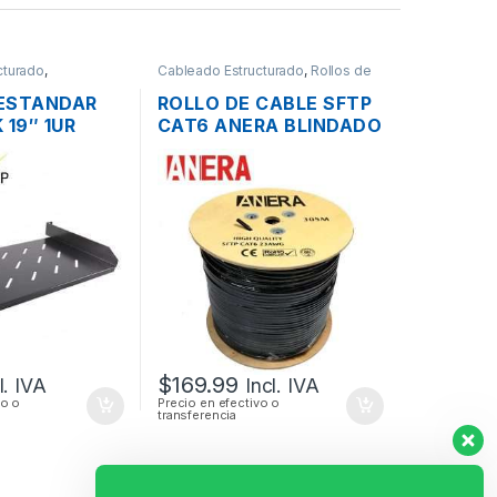
cturado
,
Cableado Estructurado
,
Rollos de
s
Cable
ESTANDAR
ROLLO DE CABLE SFTP
 19″ 1UR
CAT6 ANERA BLINDADO
I-1106 15CM
EXTERIOR 305MTS
$
169.99
l. IVA
Incl. IVA
vo o
Precio en efectivo o
transferencia