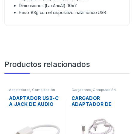
Dimensiones (LaxAnxAl): 10×7
Peso: 83g con el dispositivo inalámbrico USB
Productos relacionados
Adaptadores
,
Computación
Cargadores
,
Computación
ADAPTADOR USB-C
CARGADOR
A JACK DE AUDIO
ADAPTADOR DE
3.5MM PARA
ENERGÍA PARA
TABLETS, HUAWEI
LAPTOP MAC APPLE
P9 / P10, SAMSUNG
MAGSAFE 16.5V
GALAXY S9 / S8
3.65A 60W