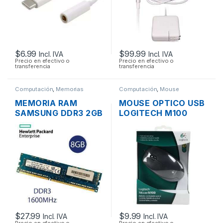
ORIGINAL + CABLE
DE PODER
$
6.99
$
99.99
Incl. IVA
Incl. IVA
Precio en efectivo o
Precio en efectivo o
transferencia
transferencia
Computación
,
Memorias
Computación
,
Mouse
MEMORIA RAM
MOUSE OPTICO USB
SAMSUNG DDR3 2GB
LOGITECH M100
PC3-12800 1600MHZ
SCROLL
PARA PC
$
27.99
$
9.99
Incl. IVA
Incl. IVA