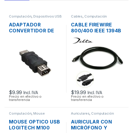
Computación
,
Dispositivos USB
Cables
,
Computación
ADAPTADOR
CABLE FIREWIRE
CONVERTIDOR DE
800/400 IEEE 1394B
USB 2.0 A FIREWIRE
9/6 PINES MACHO
1394 6 PINES
DE 2 PIES 60CM
$
9.99
$
19.99
Incl. IVA
Incl. IVA
Precio en efectivo o
Precio en efectivo o
transferencia
transferencia
Computación
,
Mouse
Auriculares
,
Computación
MOUSE OPTICO USB
AURICULAR CON
LOGITECH M100
MICRÓFONO Y