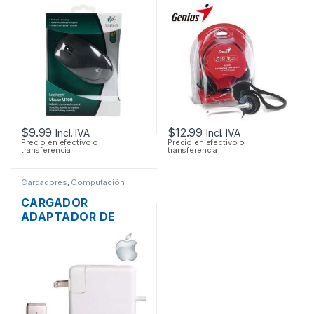
SCROLL
CONTROL DE
VOLUMEN GENIUS
HS-300N PLUG
3.5MM PLEGABLE
$
9.99
$
12.99
Incl. IVA
Incl. IVA
Precio en efectivo o
Precio en efectivo o
transferencia
transferencia
Cargadores
,
Computación
CARGADOR
ADAPTADOR DE
ENERGÍA MAC APPLE
A1436 PARA
MACBOOK AIR
MAGSAFE2 14.85V
3.05A 45W ORIGINAL