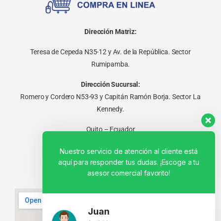
Dirección Matriz:
Teresa de Cepeda N35-12 y Av. de la República. Sector
Rumipamba.
Dirección Sucursal:
Romero y Cordero N53-93 y Capitán Ramón Borja. Sector La
Kennedy.
Quito – Ecuador
Nuestro servicio de atención al cliente está
aquí para responder tus dudas. ¡Escoge a tu
asesor comercial favorito!
Juan