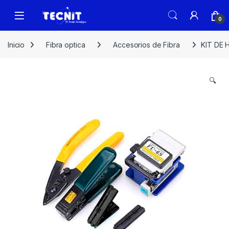
0
Inicio
Fibra optica
Accesorios de Fibra
KIT DE 
🔍