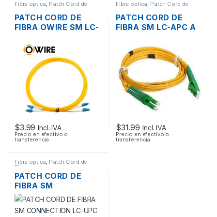
Fibra optica
,
Patch Cord de
Fibra optica
,
Patch Cord de
Fibra
Fibra
PATCH CORD DE
PATCH CORD DE
FIBRA OWIRE SM LC-
FIBRA SM LC-APC A
UPC A LC-UPC
LC-APC 9/125UM DX
DUPLEX LSZH
25MTS.
9/12UM 3MTS.
$
3.99
$
31.99
Incl. IVA
Incl. IVA
Precio en efectivo o
Precio en efectivo o
transferencia
transferencia
Fibra optica
,
Patch Cord de
Fibra
PATCH CORD DE
FIBRA SM
CONNECTION LC-
UPC A LC-UPC
9/125UM SX 3MTS.