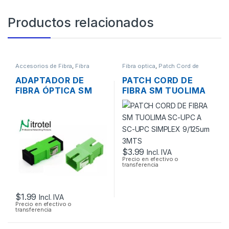
Productos relacionados
Accesorios de Fibra
,
Fibra
Fibra optica
,
Patch Cord de
optica
Fibra
ADAPTADOR DE
PATCH CORD DE
FIBRA ÓPTICA SM
FIBRA SM TUOLIMA
NITROTEL
SC-UPC A SC-UPC
CONECTOR SC-APC
SIMPLEX 9/125UM
SIMPLEX
3MTS
$
3.99
Incl. IVA
Precio en efectivo o
transferencia
$
1.99
Incl. IVA
Precio en efectivo o
transferencia