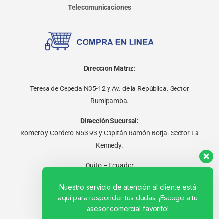
Telecomunicaciones
Dirección Matriz:
Teresa de Cepeda N35-12 y Av. de la República. Sector
Rumipamba.
Dirección Sucursal:
Romero y Cordero N53-93 y Capitán Ramón Borja. Sector La
Kennedy.
Quito – Ecuador
Nuestro servicio de atención al cliente está
aquí para responder tus dudas. ¡Escoge a tu
asesor comercial favorito!