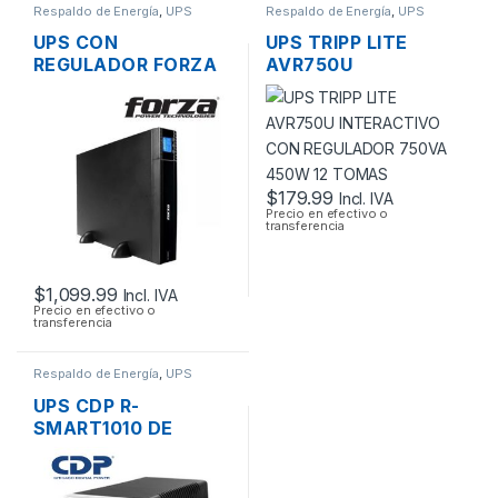
Respaldo de Energía
,
UPS
Respaldo de Energía
,
UPS
UPS CON
UPS TRIPP LITE
REGULADOR FORZA
AVR750U
FDC-3011RUL DE
INTERACTIVO CON
3000VA 2500W –
REGULADOR 750VA
2880W 9 TOMAS
450W 12 TOMAS
110V + CONECTOR
DE BATERIA
EXTERNA
$
179.99
Incl. IVA
Precio en efectivo o
RACKEABLE
transferencia
$
1,099.99
Incl. IVA
Precio en efectivo o
transferencia
Respaldo de Energía
,
UPS
UPS CDP R-
SMART1010 DE
1000VA 400W 6
TOMAS CON LCD
120V