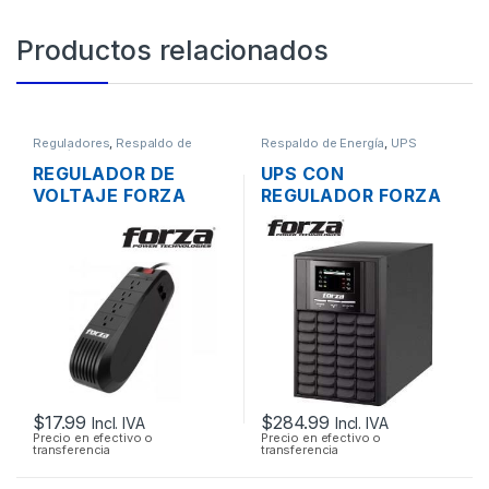
Productos relacionados
Reguladores
,
Respaldo de
Respaldo de Energía
,
UPS
Energía
REGULADOR DE
UPS CON
VOLTAJE FORZA
REGULADOR FORZA
FVR-1001 1000VA
FDC-RT1000VA ON-
500W 4 TOMAS
LINE DE 1000VA
120V
1KVA 700W 3
TOMAS 120V
$
17.99
$
284.99
Incl. IVA
Incl. IVA
Precio en efectivo o
Precio en efectivo o
transferencia
transferencia