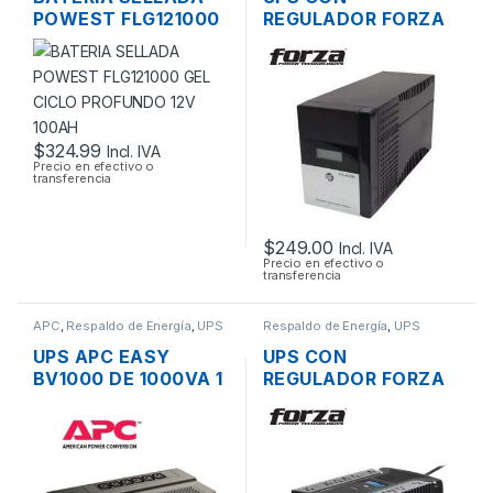
POWEST FLG121000
REGULADOR FORZA
GEL CICLO
FX-1500LCD DE
PROFUNDO 12V
1500VA 1.5KVA
100AH
840W 8 TOMAS
120V
$
324.99
Incl. IVA
Precio en efectivo o
transferencia
$
249.00
Incl. IVA
Precio en efectivo o
transferencia
APC
,
Respaldo de Energía
,
UPS
Respaldo de Energía
,
UPS
UPS APC EASY
UPS CON
BV1000 DE 1000VA 1
REGULADOR FORZA
KVA 600W 6 TOMAS
HT-750LCD DE
120V
750VA 375W 12
TOMAS USB, RJ11,
COAXIAL 120V