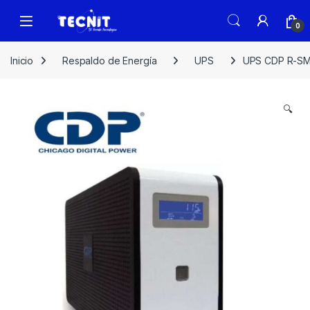
0
Inicio
Respaldo de Energía
UPS
UPS CDP R-S
🔍