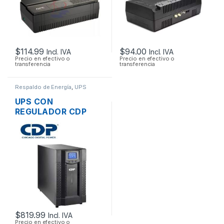
$
114.99
$
94.00
Incl. IVA
Incl. IVA
Precio en efectivo o
Precio en efectivo o
transferencia
transferencia
Respaldo de Energía
,
UPS
UPS CON
REGULADOR CDP
UPO11-3 I DE 3000VA
2400W 6 TOMAS
220V + CONECTOR
DE BATERIA
EXTERNA
$
819.99
Incl. IVA
Precio en efectivo o