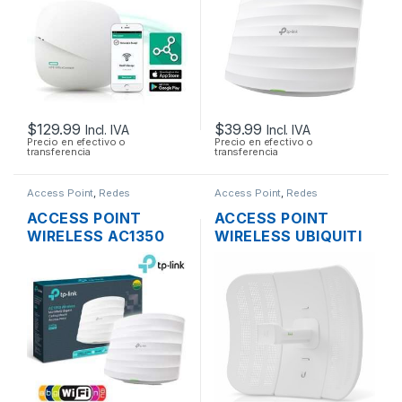
DUAL BAND GIGABIT
POE DE TECHO
POE
$
129.99
$
39.99
Incl. IVA
Incl. IVA
Precio en efectivo o
Precio en efectivo o
transferencia
transferencia
Access Point
,
Redes
Access Point
,
Redes
ACCESS POINT
ACCESS POINT
WIRELESS AC1350
WIRELESS UBIQUITI
TP-LINK EAP225
LITEBEAM M5 LBE-
DUAL BAND
M5-23 AIRMAX 5GHZ
1350MBPS GIGABIT
23DBI 316MW + POE
SOPORTA POE
OUTDOOR
MONTAJE EN
TECHO