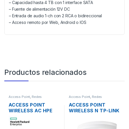
– Capacidad hasta 4 TB con 1 interface SATA
– Fuente de alimentación 12V DC
– Entrada de audio 1-ch con 2 RCA o bidireccional
– Acceso remoto por Web, Android o IOS
Productos relacionados
Access Point
,
Redes
Access Point
,
Redes
ACCESS POINT
ACCESS POINT
WIRELESS AC HPE
WIRELESS N TP-LINK
JZ074A 1300MBPS
EAP115 2.4GHZ DOS
OFFICECONNECT
ANTENAS INT.
OC20 MIMO 2×2
300MBPS SOPORTA