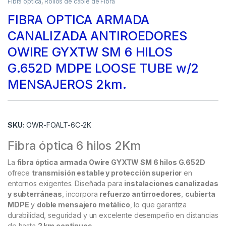
Fibra optica
,
Rollos de cable de Fibra
FIBRA OPTICA ARMADA
CANALIZADA ANTIROEDORES
OWIRE GYXTW SM 6 HILOS
G.652D MDPE LOOSE TUBE w/2
MENSAJEROS 2km.
SKU:
OWR-FOALT-6C-2K
Fibra óptica 6 hilos 2Km
La
fibra óptica armada Owire GYXTW SM 6 hilos G.652D
ofrece
transmisión estable y protección superior
en
entornos exigentes. Diseñada para
instalaciones canalizadas
y subterráneas
, incorpora
refuerzo antirroedores
,
cubierta
MDPE
y
doble mensajero metálico
, lo que garantiza
durabilidad, seguridad y un excelente desempeño en distancias
de hasta
2 km continuos
.