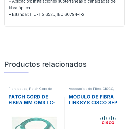
– Aplicación: Instalaciones subterráneas o canalizadas de
fibra óptica
– Estándar: ITU-T G.652D, IEC 60794-1-2
Productos relacionados
Fibra optica
,
Patch Cord de
Accesorios de Fibra
,
CISCO
,
Fibra
Fibra optica
PATCH CORD DE
MODULO DE FIBRA
FIBRA MM OM3 LC-
LINKSYS CISCO SFP
UPC A LC-UPC
MGBLX1 GIGABIT
50/125 DX 3MTS.
1000 BASE-LX
CONECTOR LC