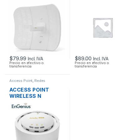
LITEBEAM M5 LBE-
MIKROTIK
M5-23 AIRMAX 5GHZ
RBCAP2ND 2.4GHZ
23DBI 316MW + POE
150MBPS TECHO OS
OUTDOOR
L4 POE
$
79.99
$
89.00
Incl. IVA
Incl. IVA
Precio en efectivo o
Precio en efectivo o
transferencia
transferencia
Access Point
,
Redes
ACCESS POINT
WIRELESS N
ENGENIUS EAP300
2.4GHZ 300MBPS +
POE