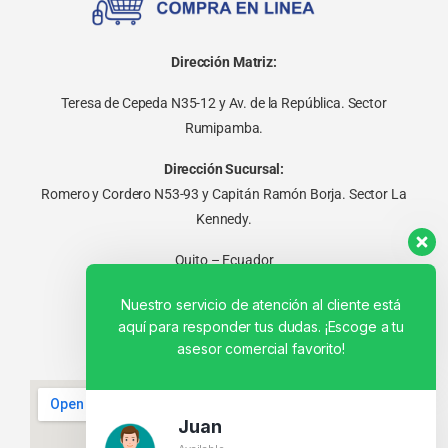
Dirección Matriz:
Teresa de Cepeda N35-12 y Av. de la República. Sector
Rumipamba.
Dirección Sucursal:
Romero y Cordero N53-93 y Capitán Ramón Borja. Sector La
Kennedy.
Quito – Ecuador
Nuestro servicio de atención al cliente está
aquí para responder tus dudas. ¡Escoge a tu
asesor comercial favorito!
Juan