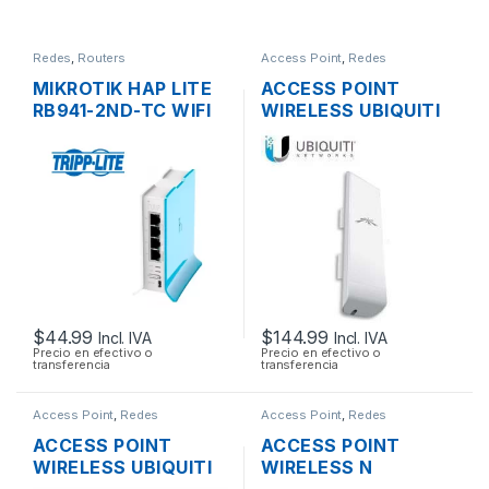
Redes
,
Routers
Access Point
,
Redes
MIKROTIK HAP LITE
ACCESS POINT
RB941-2ND-TC WIFI
WIRELESS UBIQUITI
150MBPS 2.4GHZ 4
NANOSTATION M5
PUERTOS 10/100
AIRMAX 5GHZ 16DBI
MIMO 500MW
150MBPS + POE
OUTDOOR
$
44.99
$
144.99
Incl. IVA
Incl. IVA
Precio en efectivo o
Precio en efectivo o
transferencia
transferencia
Access Point
,
Redes
Access Point
,
Redes
ACCESS POINT
ACCESS POINT
WIRELESS UBIQUITI
WIRELESS N