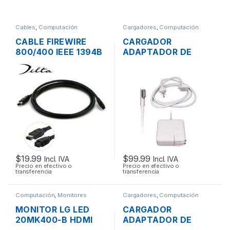
Cables
,
Computación
Cargadores
,
Computación
CABLE FIREWIRE
CARGADOR
800/400 IEEE 1394B
ADAPTADOR DE
9/6 PINES MACHO
ENERGÍA PARA
DE 2 PIES 60CM
LAPTOP MAC APPLE
MAGSAFE 16.5V
3.65A 60W
ORIGINAL + CABLE
DE PODER
$
19.99
$
99.99
Incl. IVA
Incl. IVA
Precio en efectivo o
Precio en efectivo o
transferencia
transferencia
Computación
,
Monitores
Cargadores
,
Computación
MONITOR LG LED
CARGADOR
20MK400-B HDMI
ADAPTADOR DE