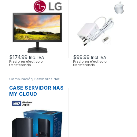
VGA FLAT PANEL
ENERGÍA MAC APPLE
WIDE SCREEN DE
A1374 PARA
20”
MACBOOK AIR
MAGSAFE 15.4V 3.1A
45W ORIGINAL
$
174.99
$
99.99
Incl. IVA
Incl. IVA
Precio en efectivo o
Precio en efectivo o
transferencia
transferencia
Computación
,
Servidores NAS
CASE SERVIDOR NAS
MY CLOUD
WESTERN DIGITAL 2
BAHÍAS SATA CON
USB 3.0 Y PUERTO
DE RED GIGABIT