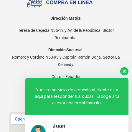
Dirección Matriz:
Teresa de Cepeda N35-12 y Av. de la República. Sector
Rumipamba.
Dirección Sucursal:
Romero y Cordero N53-93 y Capitán Ramón Borja. Sector La
Kennedy.
Quito – Ecuador
Nuestro servicio de atención al cliente está
aquí para responder tus dudas. ¡Escoge a tu
asesor comercial favorito!
Juan