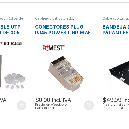
rado
,
Rollos de
Cableado Estructurado
,
Cableado Estru
Conectores
Metalmecánico
ABLE UTP
CONECTORES PLUG
BANDEJA 
 DE 305
RJ45 POWEST NRJ6AF-
PARANTES
3606 BLINDADOS
I-1109 75
S
CAT6A
19″
$
0.00
$
49.99
 IVA
Incl. IVA
In
Precio en efectivo o
Precio en efecti
transferencia
transferencia