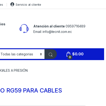
es
Servicio al cliente
ios
Atención al cliente
0959716489
Email: info@tecnit.com.ec
$
0.00
0
IALES A PRESIÓN
 RG59 PARA CABLES