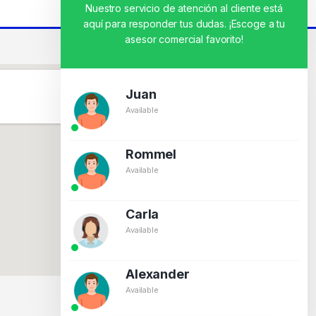
Nuestro servicio de atención al cliente está
aquí para responder tus dudas. ¡Escoge a tu
asesor comercial favorito!
Juan
Available
Rommel
Available
Carla
Available
Alexander
Available