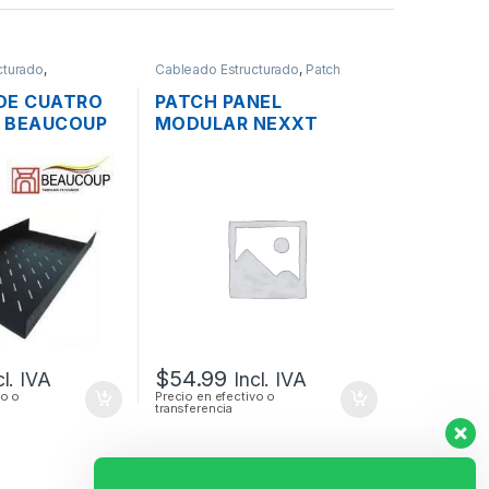
cturado
,
Cableado Estructurado
,
Patch
s
Panel
DE CUATRO
PATCH PANEL
 BEAUCOUP
MODULAR NEXXT
CM PARA RACK
CATEGORIA 6 DE 48
PUERTOS BLINDADO
RACK
$
54.99
cl. IVA
Incl. IVA
vo o
Precio en efectivo o
transferencia