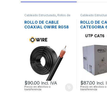
Cableado Estructurado
,
Rollos de
Cableado Estructu
Cable
Cable
ROLLO DE CABLE
ROLLO DE C
COAXIAL OWIRE RG58
CATEGORIA 6
50 OHM NEGRO COBRE
MTS. + 50
POR METROS
CONECTORE
$
90.00
$
87.00
Incl. IVA
Incl.
Precio en efectivo o
Precio en efectivo o
transferencia
transferencia