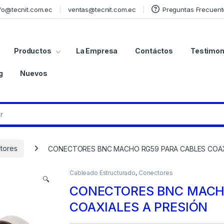
fo@tecnit.com.ec
ventas@tecnit.com.ec
Preguntas Frecuent
Productos
La Empresa
Contáctos
Testimon
g
Nuevos
tores
CONECTORES BNC MACHO RG59 PARA CABLES COAX
Cableado Estructurado
,
Conectores
🔍
CONECTORES BNC MACHO
COAXIALES A PRESIÓN