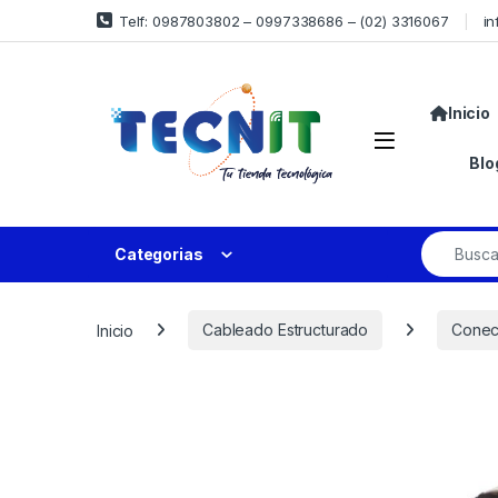
Telf: 0987803802 – 0997338686 – (02) 3316067
in
Inicio
Blo
Categorias
Inicio
Cableado Estructurado
Conec