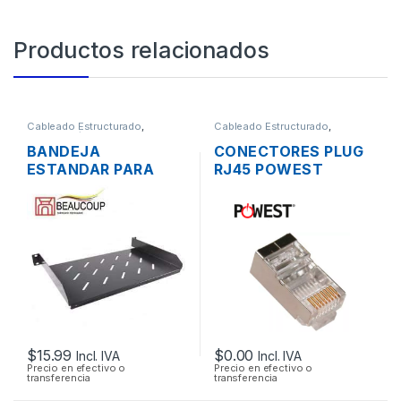
Productos relacionados
Cableado Estructurado
,
Cableado Estructurado
,
Metalmecánicos
Conectores
BANDEJA
CONECTORES PLUG
ESTANDAR PARA
RJ45 POWEST
RACK 19″ 1UR
NRJ6AF-3606
BEAUCOUP I-1106
BLINDADOS CAT6A
15CM
$
15.99
$
0.00
Incl. IVA
Incl. IVA
Precio en efectivo o
Precio en efectivo o
transferencia
transferencia