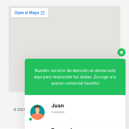
Nuestro servicio de atención al cliente está
aquí para responder tus dudas. ¡Escoge a tu
asesor comercial favorito!
Juan
© 2023 TODOS LOS DERECHOS RESERVADOS - TECNIT TU TIENDA
Available
TECNOLÓGICA.
BY CREATIVOS PEGASO