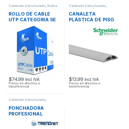
Cableado Estructurado
,
Rollos
Cableado Estructurado
,
de Cable
Canaletas para Cableado y
Accesorios
ROLLO DE CABLE
CANALETA
UTP CATEGORIA 5E
PLÁSTICA DE PISO
XTECH XTC-220 305
DEXSON DXN10013
MTS.
CON DIVISION PVC
60 X 13 MM GRIS
$
74.99
$
13.99
Incl. IVA
Incl. IVA
Precio en efectivo o
Precio en efectivo o
transferencia
transferencia
Cableado Estructurado
,
Herramientas
PONCHADORA
PROFESIONAL
TRENDNET 3 EN 1
CORTA Y PELA RJ45