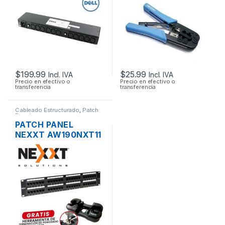
RJ12 RJ11
$
199.99
$
25.99
Incl. IVA
Incl. IVA
Precio en efectivo o
Precio en efectivo o
transferencia
transferencia
Cableado Estructurado
,
Patch
Panel
PATCH PANEL
NEXXT AW190NXT11
CAT5E DE 48
PUERTOS PARA
RACK DE 19″