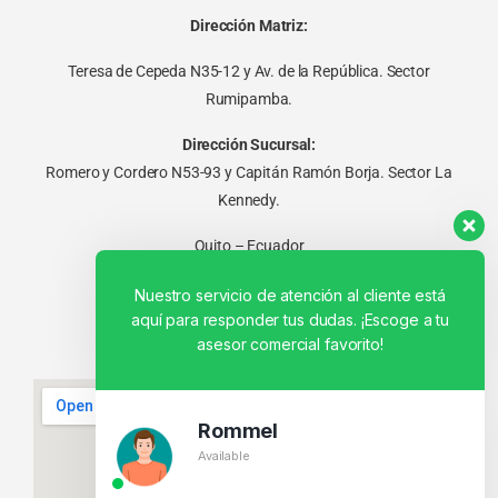
Dirección Matriz:
Teresa de Cepeda N35-12 y Av. de la República. Sector
Rumipamba.
Dirección Sucursal:
Romero y Cordero N53-93 y Capitán Ramón Borja. Sector La
Kennedy.
Quito – Ecuador
Nuestro servicio de atención al cliente está
aquí para responder tus dudas. ¡Escoge a tu
asesor comercial favorito!
Rommel
Available