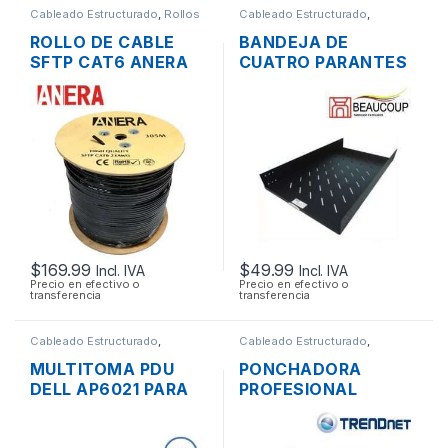
Cableado Estructurado
,
Rollos
Cableado Estructurado
,
de Cable
Metalmecánicos
ROLLO DE CABLE
BANDEJA DE
SFTP CAT6 ANERA
CUATRO PARANTES
BLINDADO EXTERIOR
BEAUCOUP I-1109
305MTS
75CM PARA RACK
19″
$
169.99
$
49.99
Incl. IVA
Incl. IVA
Precio en efectivo o
Precio en efectivo o
transferencia
transferencia
Cableado Estructurado
,
Cableado Estructurado
,
Multitomas - Organizadores
Herramientas
MULTITOMA PDU
PONCHADORA
DELL AP6021 PARA
PROFESIONAL
RACK 12 TOMAS
TRENDNET 3 EN 1
200-240V + CABLES
CORTA Y PELA RJ45