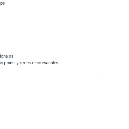
bps
S
P
ionales
ess points y redes empresariales