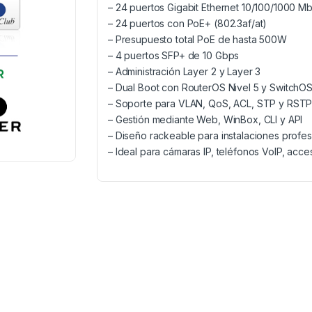
– 24 puertos Gigabit Ethernet 10/100/1000 M
– 24 puertos con PoE+ (802.3af/at)
– Presupuesto total PoE de hasta 500W
– 4 puertos SFP+ de 10 Gbps
– Administración Layer 2 y Layer 3
– Dual Boot con RouterOS Nivel 5 y SwitchO
– Soporte para VLAN, QoS, ACL, STP y RST
– Gestión mediante Web, WinBox, CLI y API
– Diseño rackeable para instalaciones profes
– Ideal para cámaras IP, teléfonos VoIP, acc