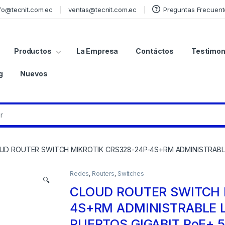
fo@tecnit.com.ec
ventas@tecnit.com.ec
Preguntas Frecuent
Productos
La Empresa
Contáctos
Testimon
g
Nuevos
UD ROUTER SWITCH MIKROTIK CRS328-24P-4S+RM ADMINISTRABLE 
Redes
,
Routers
,
Switches
🔍
CLOUD ROUTER SWITCH 
4S+RM ADMINISTRABLE L
PUERTOS GIGABIT PoE+ 