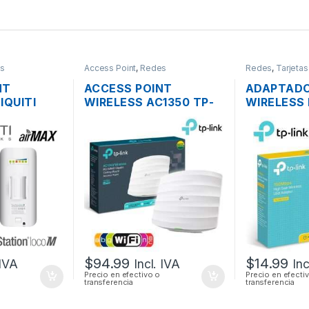
s
Access Point
,
Redes
Redes
,
Tarjeta
Wireless
NT
ACCESS POINT
ADAPTADO
IQUITI
WIRELESS AC1350 TP-
WIRELESS 
ON
LINK EAP225 DUAL
TL-WN722
MAX 5GHZ
BAND 1350MBPS
ANTENA A
 200MW
GIGABIT SOPORTA POE
GANANCIA
OE
MONTAJE EN TECHO
$
94.99
$
14.99
 IVA
Incl. IVA
Inc
Precio en efectivo o
Precio en efecti
transferencia
transferencia