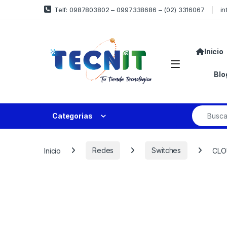
Telf: 0987803802 – 0997338686 – (02) 3316067
in
Inicio
Blo
Categorias
Inicio
Redes
Switches
CLO