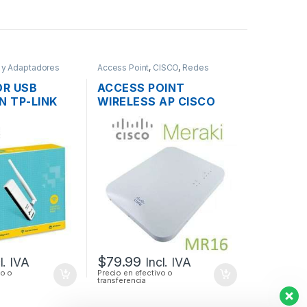
s y Adaptadores
Access Point
,
CISCO
,
Redes
R USB
ACCESS POINT
N TP-LINK
WIRELESS AP CISCO
N UNA
MERAKI MR16 DUAL
LTA
BAND 600 MBPS
SOPORTE POE
OUTDOOR
$
79.99
l. IVA
Incl. IVA
vo o
Precio en efectivo o
transferencia