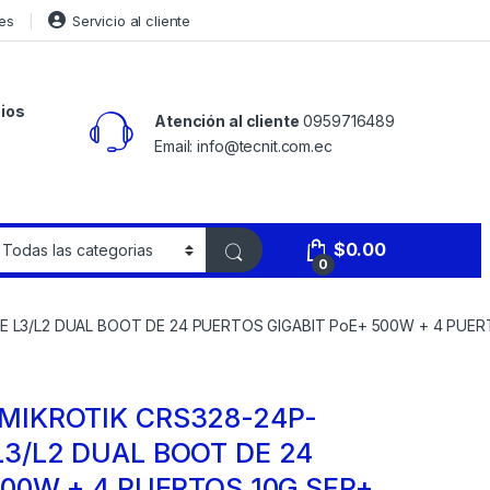
es
Servicio al cliente
ios
Atención al cliente
0959716489
Email: info@tecnit.com.ec
$
0.00
0
L3/L2 DUAL BOOT DE 24 PUERTOS GIGABIT PoE+ 500W + 4 PUERT
MIKROTIK CRS328-24P-
3/L2 DUAL BOOT DE 24
500W + 4 PUERTOS 10G SFP+