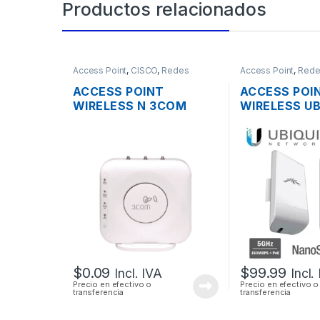
Productos relacionados
Access Point
,
CISCO
,
Redes
Access Point
,
Rede
ACCESS POINT
ACCESS POI
WIRELESS N 3COM
WIRELESS UB
AIRCONNECT 9552
NANOSTATI
DUAL BAND
LOCOM5 AIR
13DBI MIMO
150MBPS + P
OUTDOOR
$
0.09
$
99.99
Incl. IVA
Incl.
Precio en efectivo o
Precio en efectivo o
transferencia
transferencia