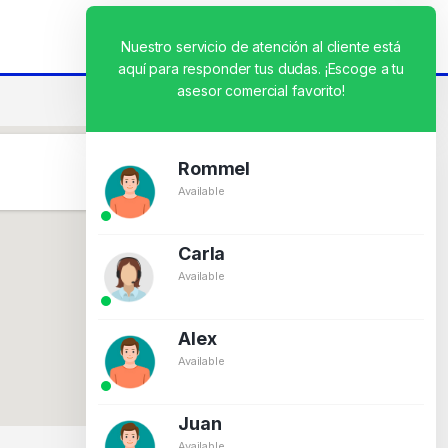
Nuestro servicio de atención al cliente está
aquí para responder tus dudas. ¡Escoge a tu
asesor comercial favorito!
Rommel
Available
Carla
Available
Alex
Available
Juan
Available