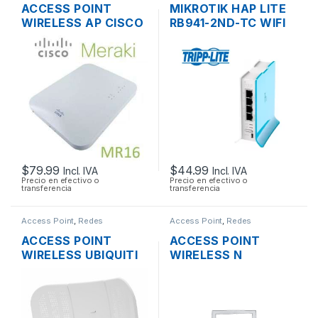
ACCESS POINT
MIKROTIK HAP LITE
WIRELESS AP CISCO
RB941-2ND-TC WIFI
MERAKI MR16 DUAL
150MBPS 2.4GHZ 4
BAND 600 MBPS
PUERTOS 10/100
SOPORTE POE
OUTDOOR
$
79.99
$
44.99
Incl. IVA
Incl. IVA
Precio en efectivo o
Precio en efectivo o
transferencia
transferencia
Access Point
,
Redes
Access Point
,
Redes
ACCESS POINT
ACCESS POINT
WIRELESS UBIQUITI
WIRELESS N
LITEBEAM M5 LBE-
3COM/HP
M5-23 AIRMAX 5GHZ
3CRWE955075
23DBI 316MW + POE
AIRCONNECT 9550
OUTDOOR
DUAL BAND GIGABIT