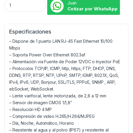
Juan
Cotizar por WhatsApp
Especificaciones
– Dispone de 1 puerto LAN RJ-45 Fast Ethernet 10/100
Mbps
– Soporta Power Over Ethernet 802.3af
– Alimentación via Fuente de Poder 12VDC o Inyector PoE
– Protocolos TCP/IP, ICMP, http, https, FTP, DHCP, DNS,
DDNS, RTP, RTSP, NTP, UPnP, SMTP, IGMP, 802.1X, QoS,
IPv4, IPv6, UDP, Bonjour, SSL/TLS, PPPoE, SNMP , ARP,
ebSocket, WebSocket.
– Lente varifocal, lente motorizada, de 2,8 a 12 mm
– Sensor de imagen CMOS 1/1,8″
– Resolución HD 4 MP
– Compresión de video H.265/H.264/MJPEG
– Día, Noche, Automático, Horario
– Resistente al agua y al polvo (IP67) y resistente al