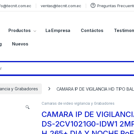
fo@tecnit.com.ec
ventas@tecnit.com.ec
Preguntas Frecuent
Productos
La Empresa
Contáctos
Testimon
g
Nuevos
lancia y Grabadores
CAMARA IP DE VIGILANCIA HD TIPO BAL
Camaras de video vigilancia y Grabadores
🔍
CAMARA IP DE VIGILANCI
DS-2CV1021G0-IDW1 2MP
H.265+ DIA Y NOCHE PoE