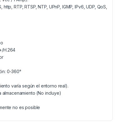
, http, RTP, RTSP, NTP, UPnP, IGMP, IPv6, UDP, QoS,
no
+/H.264
or
ión: 0-360°
iento varía según el entorno real).
ra almacenamiento (No incluye)
mente no es posible