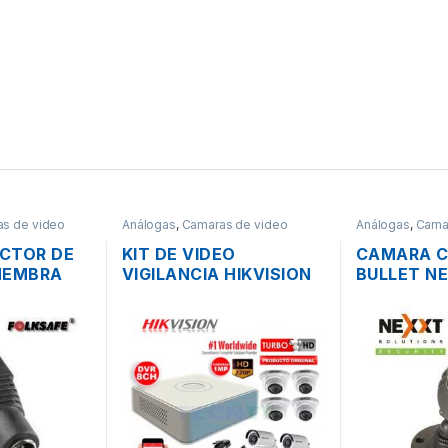
s de video
Análogas
,
Camaras de video
Análogas
,
Cama
ores
,
Redes
vigilancia y Grabadores
,
Redes
vigilancia y Gr
CTOR DE
KIT DE VIDEO
CAMARA C
HEMBRA
VIGILANCIA HIKVISION
BULLET N
ARA CCTV
TURBO HD 8 CAMARAS
XPYH36-M
720P + ACCESORIOS
720P 3.6M
NOCHE OU
CABLE + 