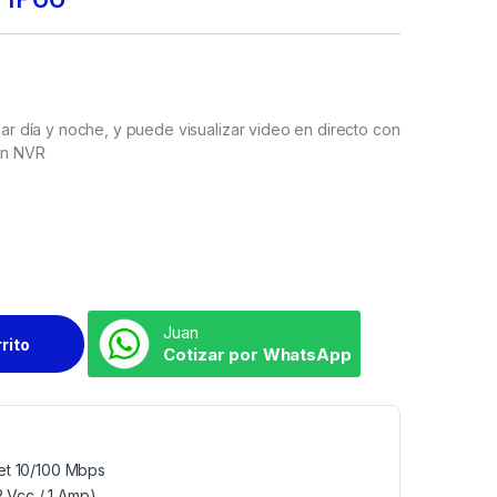
lar día y noche, y puede visualizar video en directo con
 en NVR
Juan
rrito
Cotizar por WhatsApp
et 10/100 Mbps
2 Vcc / 1 Amp).