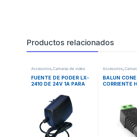
Productos relacionados
Accesorios
,
Camaras de video
Accesorios
,
Camara
vigilancia y Grabadores
,
Redes
vigilancia y Grabad
FUENTE DE PODER LX-
BALUN CONE
2410 DE 24V 1A PARA
CORRIENTE 
CÁMARAS CCTV
FOLKSAFE P
CÁMARAS