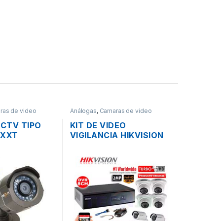
ras de video
Análogas
,
Camaras de video
abadores
,
Redes
vigilancia y Grabadores
,
Redes
CTV TIPO
KIT DE VIDEO
EXXT
VIGILANCIA HIKVISION
B HD TVI
TURBO HD 8 CAMARAS
M DIA Y
1080P + ACCESORIOS
TDOOR +
ADAPTADOR