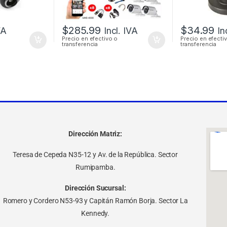
$
285.99
$
34.99
VA
Incl. IVA
In
Precio en efectivo o
Precio en efecti
transferencia
transferencia
Dirección Matriz:
Teresa de Cepeda N35-12 y Av. de la República. Sector
Rumipamba.
Dirección Sucursal:
Romero y Cordero N53-93 y Capitán Ramón Borja. Sector La
Kennedy.