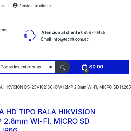
es
Servicio al cliente
ios
Atención al cliente
0959716489
Email: info@tecnit.com.ec
$
0.00
0
A HIKVISION DS-2CV1021G0-IDW1 2MP 2.8mm WI-FI, MICRO SD H.265
A HD TIPO BALA HIKVISION
 2.8mm WI-FI, MICRO SD
 IP66