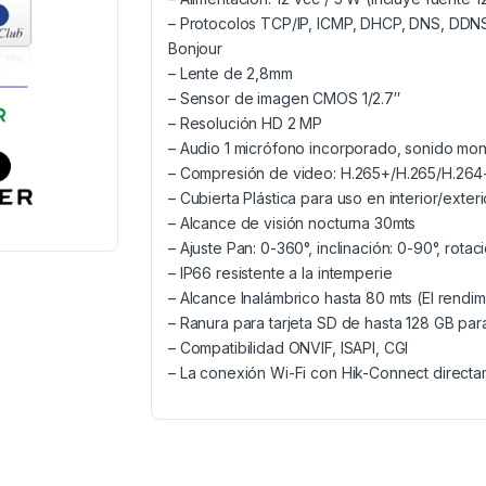
– Protocolos TCP/IP, ICMP, DHCP, DNS, DDNS
Bonjour
– Lente de 2,8mm
– Sensor de imagen CMOS 1/2.7″
– Resolución HD 2 MP
– Audio 1 micrófono incorporado, sonido mo
– Compresión de video: H.265+/H.265/H.264
– Cubierta Plástica para uso en interior/exteri
– Alcance de visión nocturna 30mts
– Ajuste Pan: 0-360°, inclinación: 0-90°, rotac
– IP66 resistente a la intemperie
– Alcance Inalámbrico hasta 80 mts (El rendim
– Ranura para tarjeta SD de hasta 128 GB pa
– Compatibilidad ONVIF, ISAPI, CGI
– La conexión Wi-Fi con Hik-Connect directa