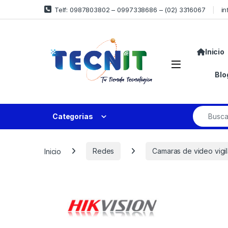
Telf: 0987803802 – 0997338686 – (02) 3316067
in
Inicio
Blo
Categorias
Inicio
Redes
Camaras de video vigi