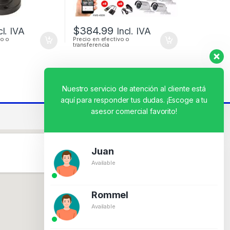
$
384.99
cl. IVA
Incl. IVA
vo o
Precio en efectivo o
transferencia
Nuestro servicio de atención al cliente está
aquí para responder tus dudas. ¡Escoge a tu
asesor comercial favorito!
Juan
Available
Rommel
Available