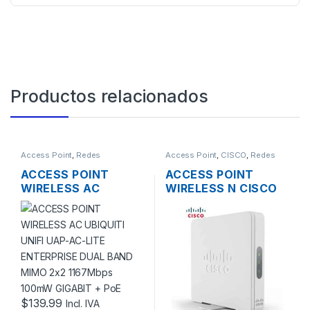
Productos relacionados
Access Point
,
Redes
Access Point
,
CISCO
,
Redes
ACCESS POINT
ACCESS POINT
WIRELESS AC
WIRELESS N CISCO
UBIQUITI UNIFI UAP-
SMB WAP131-A-K9-
AC-LITE ENTERPRISE
NA DUAL BAND
DUAL BAND MIMO
600MBPS GIGABIT
2×2 1167MBPS
SOPORTE POE +
100MW GIGABIT +
FUENTE
POE
$
139.99
Incl. IVA