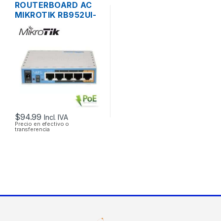
ROUTERBOARD AC
MIKROTIK RB952UI-
5AC2ND HAP AC
LITE DUAL BAND
200MW 5 PUERTOS
USB OS L4
$
94.99
Incl. IVA
Precio en efectivo o
transferencia