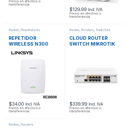
Precio en efectivo o
transferencia
$
129.99
Incl. IVA
Precio en efectivo o
transferencia
Redes
,
Repetidores
Redes
,
Routers
,
Switches
REPETIDOR
CLOUD ROUTER
WIRELESS N300
SWITCH MIKROTIK
LINKSYS RE3000W
CRS112-8P-4S-IN
DOS ANTENAS 1
ADMINISTRABLE
PUERTO
L3/L2 DE 8 PUERTOS
10/1000MBPS
GIGABIT POE+ 160W
+ 4 PUERTOS SFP,
RACKEABLE
$
34.00
$
339.99
Incl. IVA
Incl. IVA
Precio en efectivo o
Precio en efectivo o
transferencia
transferencia
Redes
,
Routers