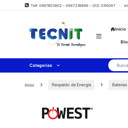
Telf: 0987803802 – 0997338686 – (02) 3316067
in
Inicio
Blo
Categorias
Inicio
Respaldo de Energía
Baterias