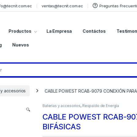
fo@tecnit.com.ec
ventas@tecnit.com.ec
Preguntas Frecuent
Productos
La Empresa
Contáctos
Testimon
g
Nuevos
 y accesorios
CABLE POWEST RCAB-9079 CONEXIÓN PARAL
Baterias y accesorios
,
Respaldo de Energía
🔍
CABLE POWEST RCAB-90
BIFÁSICAS