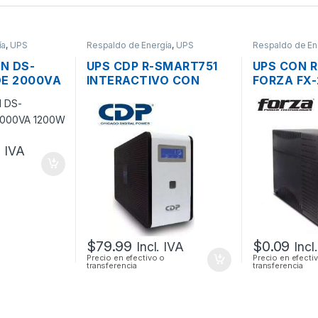
ía
,
UPS
Respaldo de Energía
,
UPS
Respaldo de En
ON DS-
UPS CDP R-SMART751
UPS CON 
DE 2000VA
INTERACTIVO CON
FORZA FX
MAS 120V
REGULADOR 750VA
2200VA 2
350W 10 TOMAS CON
8 TOMAS 
PANTALLA LCD
. IVA
$
79.99
$
0.09
Incl. IVA
Incl
Precio en efectivo o
Precio en efecti
transferencia
transferencia