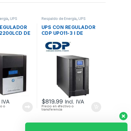
ergía
,
UPS
Respaldo de Energía
,
UPS
REGULADOR
UPS CON REGULADOR
-2200LCD DE
CDP UPO11-3 I DE
.2KVA 1200W
3000VA 2400W 6
120V
TOMAS 220V +
CONECTOR DE BATERIA
EXTERNA
$
819.99
. IVA
Incl. IVA
vo o
Precio en efectivo o
transferencia