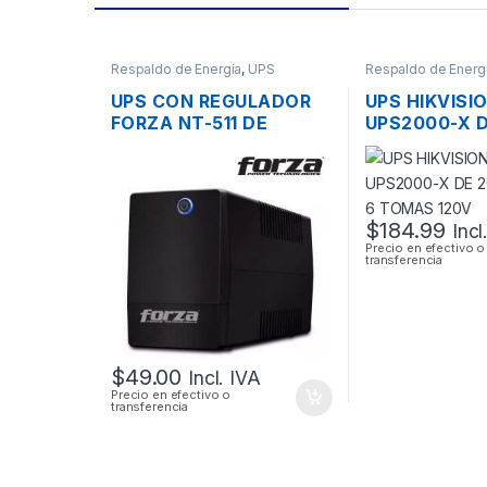
Respaldo de Energía
,
UPS
Respaldo de Energ
UPS CON REGULADOR
UPS HIKVISI
FORZA NT-511 DE
UPS2000-X 
500VA 250W DE 6
1200W 6 TO
TOMAS
$
184.99
Incl
Precio en efectivo o
transferencia
$
49.00
Incl. IVA
Precio en efectivo o
transferencia