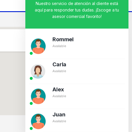
Nuestro servicio de atención al cliente está
aquí para responder tus dudas. ¡Escoge a tu
asesor comercial favorito!
Rommel
Available
Carla
Available
Alex
Available
Juan
Available