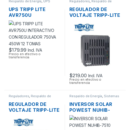
Respaldo de Energía
,
UPS
Reguladores
,
Respaldo de
Energía
UPS TRIPP LITE
REGULADOR DE
AVR750U
VOLTAJE TRIPP-LITE
INTERACTIVO CON
LC1200 1200W 110V
REGULADOR 750VA
DE 4 TOMAS
450W 12 TOMAS
$
179.99
Incl. IVA
Precio en efectivo o
transferencia
$
219.00
Incl. IVA
Precio en efectivo o
transferencia
Reguladores
,
Respaldo de
Respaldo de Energía
,
Sistemas
Energía
Energía Solar
REGULADOR DE
INVERSOR SOLAR
VOLTAJE TRIPP-LITE
POWEST NUHIB-
LC1800 110V DE 6
7510 HIBRIDO 1KVA
TOMAS
800W USB, 12VDC,
120V