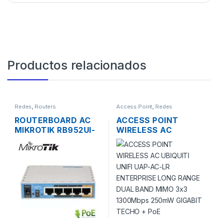
Productos relacionados
Redes
,
Routers
Access Point
,
Redes
ROUTERBOARD AC
ACCESS POINT
MIKROTIK RB952UI-
WIRELESS AC
5AC2ND HAP AC
UBIQUITI UNIFI UAP-
LITE DUAL BAND
AC-LR ENTERPRISE
200MW 5 PUERTOS
LONG RANGE DUAL
USB OS L4
BAND MIMO 3×3
1300MBPS 250MW
GIGABIT TECHO +
POE