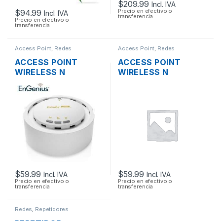
$
209.99
Incl. IVA
Precio en efectivo o
$
94.99
Incl. IVA
transferencia
Precio en efectivo o
transferencia
Access Point
,
Redes
Access Point
,
Redes
ACCESS POINT
ACCESS POINT
WIRELESS N
WIRELESS N
ENGENIUS EAP300
3COM/HP
2.4GHZ 300MBPS +
3CRWE955075
POE
AIRCONNECT 9550
DUAL BAND GIGABIT
SOPORTA POE
$
59.99
$
59.99
Incl. IVA
Incl. IVA
Precio en efectivo o
Precio en efectivo o
transferencia
transferencia
Redes
,
Repetidores