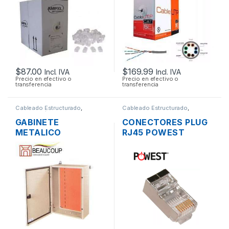
$
87.00
$
169.99
Incl. IVA
Incl. IVA
Precio en efectivo o
Precio en efectivo o
transferencia
transferencia
Cableado Estructurado
,
Cableado Estructurado
,
Metalmecánicos
Conectores
GABINETE
CONECTORES PLUG
METALICO
RJ45 POWEST
BEAUCOUP I-0317
NRJ6AF-3606
SOPORTE PESADO
BLINDADOS CAT6A
(60X40X20CM)