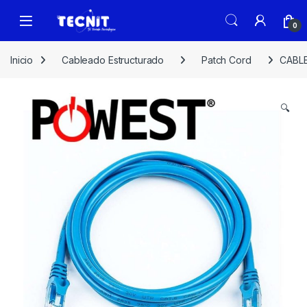
0
Inicio
Cableado Estructurado
Patch Cord
CABL
🔍