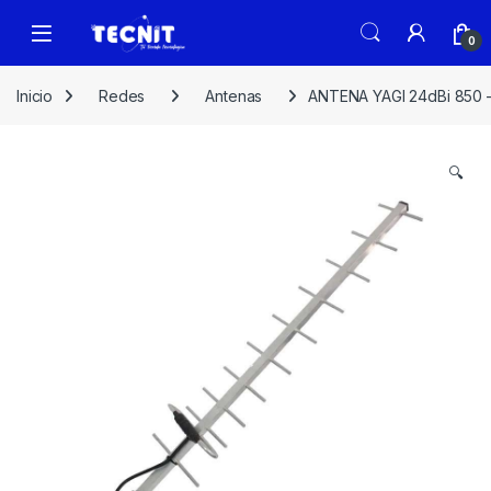
0
Inicio
Redes
Antenas
ANTENA YAGI 24dBi 850
🔍