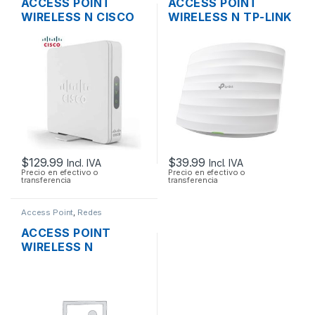
ACCESS POINT
ACCESS POINT
WIRELESS N CISCO
WIRELESS N TP-LINK
SMB WAP131-A-K9-
EAP115 2.4GHZ DOS
NA DUAL BAND
ANTENAS INT.
600MBPS GIGABIT
300MBPS SOPORTA
SOPORTE POE +
POE DE TECHO
FUENTE
$
129.99
$
39.99
Incl. IVA
Incl. IVA
Precio en efectivo o
Precio en efectivo o
transferencia
transferencia
Access Point
,
Redes
ACCESS POINT
WIRELESS N
3COM/HP
3CRWE955075
AIRCONNECT 9550
DUAL BAND GIGABIT