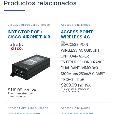
Productos relacionados
CISCO
,
Equipos varios
,
Redes
Access Point
,
Redes
INYECTOR POE+
ACCESS POINT
CISCO AIRONET AIR-
WIRELESS AC
PWRINJ4= 30W
UBIQUITI UNIFI UAP-
802.3 AF/AT
AC-LR ENTERPRISE
LONG RANGE DUAL
BAND MIMO 3×3
1300MBPS 250MW
GIGABIT TECHO +
POE
$
209.99
Incl. IVA
Precio en efectivo o
$
119.99
Incl. IVA
transferencia
Precio en efectivo o
transferencia
Access Point
,
CISCO
,
Redes
Access Point
,
Redes